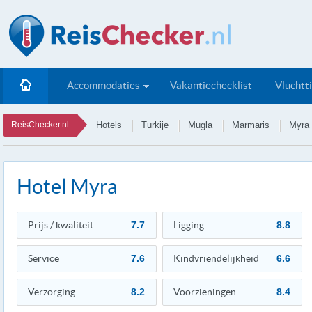
Accommodaties
Vakantiechecklist
Vluchtt
ReisChecker.nl
Hotels
Turkije
Mugla
Marmaris
Myra
Hotel Myra
Prijs / kwaliteit
7.7
Ligging
8.8
Service
7.6
Kindvriendelijkheid
6.6
Verzorging
8.2
Voorzieningen
8.4