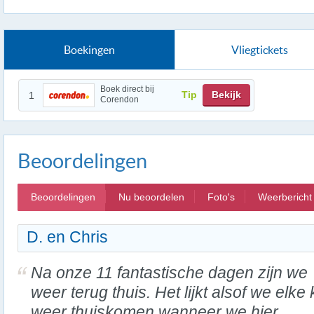
Boekingen
Vliegtickets
Boek direct bij
Tip
Bekijk
1
Corendon
Beoordelingen
Beoordelingen
Nu beoordelen
Foto's
Weerbericht
D. en Chris
Na onze 11 fantastische dagen zijn we
weer terug thuis. Het lijkt alsof we elke
weer thuiskomen wanneer we hier