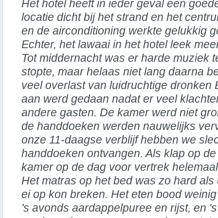
Het hotel heeft in ieder geval een goed
locatie dicht bij het strand en het centr
en de airconditioning werkte gelukkig g
Echter, het lawaai in het hotel leek mee
Tot middernacht was er harde muziek te
stopte, maar helaas niet lang daarna b
veel overlast van luidruchtige dronken
aan werd gedaan nadat er veel klach
andere gasten. De kamer werd niet gr
de handdoeken werden nauwelijks ve
onze 11-daagse verblijf hebben we sle
handdoeken ontvangen. Als klap op de 
kamer op de dag voor vertrek helemaa
Het matras op het bed was zo hard als e
ei op kon breken. Het eten bood weinig v
's avonds aardappelpuree en rijst, en 