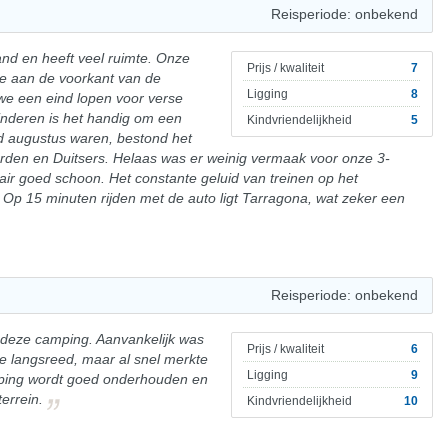
Reisperiode: onbekend
and en heeft veel ruimte. Onze
Prijs / kwaliteit
7
je aan de voorkant van de
Ligging
8
we een eind lopen voor verse
inderen is het handig om een
Kindvriendelijkheid
5
nd augustus waren, bestond het
rden en Duitsers. Helaas was er weinig vermaak voor onze 3-
tair goed schoon. Het constante geluid van treinen op het
Op 15 minuten rijden met de auto ligt Tarragona, wat zeker een
Reisperiode: onbekend
p deze camping. Aanvankelijk was
Prijs / kwaliteit
6
ie langsreed, maar al snel merkte
Ligging
9
amping wordt goed onderhouden en
terrein.
Kindvriendelijkheid
10