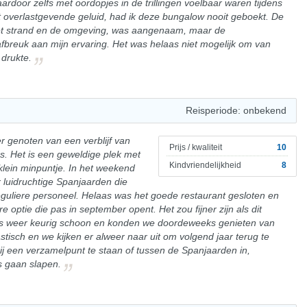
ardoor zelfs met oordopjes in de trillingen voelbaar waren tijdens
it overlastgevende geluid, had ik deze bungalow nooit geboekt. De
 het strand en de omgeving, was aangenaam, maar de
fbreuk aan mijn ervaring. Het was helaas niet mogelijk om van
drukte.
Reisperiode: onbekend
r genoten van een verblijf van
Prijs / kwaliteit
10
. Het is een geweldige plek met
Kindvriendelijkheid
8
 klein minpuntje. In het weekend
luidruchtige Spanjaarden die
guliere personeel. Helaas was het goede restaurant gesloten en
ptie die pas in september opent. Het zou fijner zijn als dit
s weer keurig schoon en konden we doordeweeks genieten van
astisch en we kijken er alweer naar uit om volgend jaar terug te
bij een verzamelpunt te staan of tussen de Spanjaarden in,
s gaan slapen.