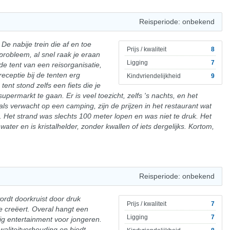
Reisperiode: onbekend
De nabije trein die af en toe
Prijs / kwaliteit
8
 probleem, al snel raak je eraan
Ligging
7
e tent van een reisorganisatie,
eceptie bij de tenten erg
Kindvriendelijkheid
9
tent stond zelfs een fiets die je
ermarkt te gaan. Er is veel toezicht, zelfs 's nachts, en het
ls verwacht op een camping, zijn de prijzen in het restaurant wat
. Het strand was slechts 100 meter lopen en was niet te druk. Het
 water en is kristalhelder, zonder kwallen of iets dergelijks. Kortom,
Reisperiode: onbekend
wordt doorkruist door druk
Prijs / kwaliteit
7
ie creëert. Overal hangt een
Ligging
7
ig entertainment voor jongeren.
waliteitverhouding en biedt