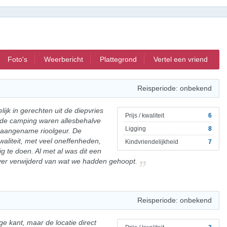
Foto's
Weerbericht
Plattegrond
Vertel een vriend
Reisperiode: onbekend
lijk in gerechten uit de diepvries
Prijs / kwaliteit
6
de camping waren allesbehalve
Ligging
8
onaangename rioolgeur. De
aliteit, met veel oneffenheden,
Kindvriendelijkheid
7
g te doen. Al met al was dit een
 ver verwijderd van wat we hadden gehoopt.
Reisperiode: onbekend
e kant, maar de locatie direct