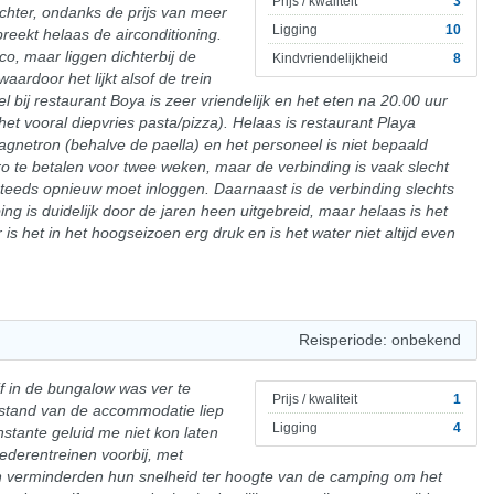
Prijs / kwaliteit
3
 Echter, ondanks de prijs van meer
Ligging
10
eekt helaas de airconditioning.
o, maar liggen dichterbij de
Kindvriendelijkheid
8
aardoor het lijkt alsof de trein
l bij restaurant Boya is zeer vriendelijk en het eten na 20.00 uur
s het vooral diepvries pasta/pizza). Helaas is restaurant Playa
magnetron (behalve de paella) en het personeel is niet bepaald
euro te betalen voor twee weken, maar de verbinding is vaak slecht
steeds opnieuw moet inloggen. Daarnaast is de verbinding slechts
g is duidelijk door de jaren heen uitgebreid, maar helaas is het
 het in het hoogseizoen erg druk en is het water niet altijd even
Reisperiode: onbekend
ijf in de bungalow was ver te
Prijs / kwaliteit
1
stand van de accommodatie liep
Ligging
4
stante geluid me niet kon laten
ederentreinen voorbij, met
en verminderden hun snelheid ter hoogte van de camping om het