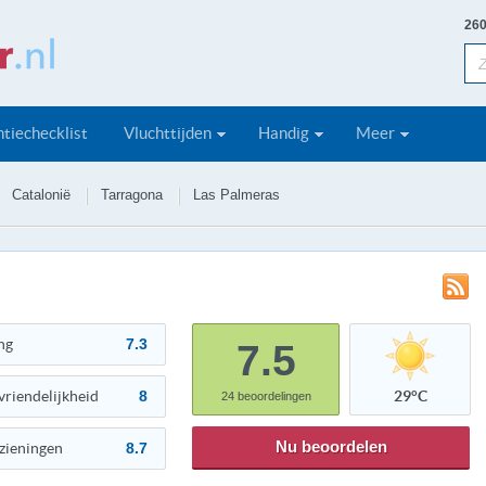
260
tiechecklist
Vluchttijden
Handig
Meer
Catalonië
Tarragona
Las Palmeras
ng
7.3
7.5
vriendelijkheid
8
29°C
24
beoordelingen
Nu beoordelen
zieningen
8.7