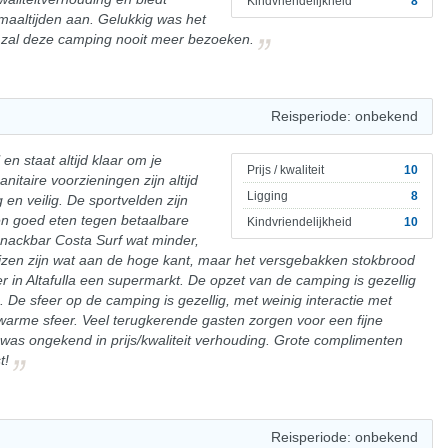
Kindvriendelijkheid
8
smaaltijden aan. Gelukkig was het
k zal deze camping nooit meer bezoeken.
Reisperiode: onbekend
n staat altijd klaar om je
Prijs / kwaliteit
10
nitaire voorzieningen zijn altijd
Ligging
8
 en veilig. De sportvelden zijn
den goed eten tegen betaalbare
Kindvriendelijkheid
10
snackbar Costa Surf wat minder,
ijzen zijn wat aan de hoge kant, maar het versgebakken stokbrood
 er in Altafulla een supermarkt. De opzet van de camping is gezellig
. De sfeer op de camping is gezellig, met weinig interactie met
rme sfeer. Veel terugkerende gasten zorgen voor een fijne
was ongekend in prijs/kwaliteit verhouding. Grote complimenten
t!
Reisperiode: onbekend