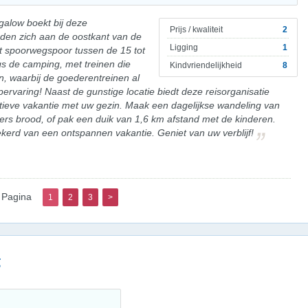
galow boekt bij deze
Prijs / kwaliteit
2
nden zich aan de oostkant van de
Ligging
1
et spoorwegspoor tussen de 15 tot
gs de camping, met treinen die
Kindvriendelijkheid
8
n, waarbij de goederentreinen al
ervaring! Naast de gunstige locatie biedt deze reisorganisatie
tieve vakantie met uw gezin. Maak een dagelijkse wandeling van
rs brood, of pak een duik van 1,6 km afstand met de kinderen.
ekerd van een ontspannen vakantie. Geniet van uw verblijf!
Pagina
1
2
3
>
g