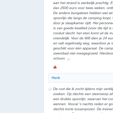
aan het strand is werkelijk prachtig.
dan 2600 euro voor twee weken, ontbr
De andere bungalows hebben wel airc
spoorlijn die langs de camping loopt, w
door je slaapkamer rijdt. Het personee
is van goede kwaliteit (voor die tijd i
ronduit slecht: het eten komt uit de 
vriendelijk. Voor de Wifi dien je 24 
en valt regelmatig weg, waardoor je 
geschikt voor één apparaat. De campin
zwembad niet meegegroeid. Hierdoor is
schoon.
Henk
De rust die ik zocht tijdens mijn verbl
zoeken. Op slechts een steenworp af
een drukke spoorlijn, waarvan het con
wennen. Vooral 's nachts reden er go
slechts korte tussenpozen. De trein