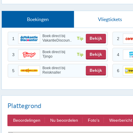
Boekingen
Vliegtickets
Boek direct bij
Tip
Bekijk
1
2
VakantieDiscoun..
Boek direct bij
Tip
Bekijk
3
4
Tjingo
Boek direct bij
Bekijk
5
6
Reisknaller
Plattegrond
Beoordelingen
Nu beoordelen
Foto's
Weerbericht