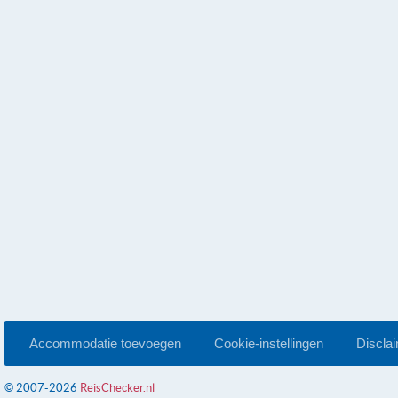
Accommodatie toevoegen
Cookie-instellingen
Discla
© 2007-2026
ReisChecker.nl