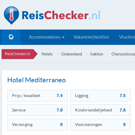
Accommodaties
Vakantiechecklist
Vluchtt
ReisChecker.nl
Hotels
Griekenland
Iraklion
Chersonisso
Hotel Mediterraneo
Prijs / kwaliteit
7.4
Ligging
7.5
Service
7.8
Kindvriendelijkheid
7.8
Verzorging
8
Voorzieningen
8