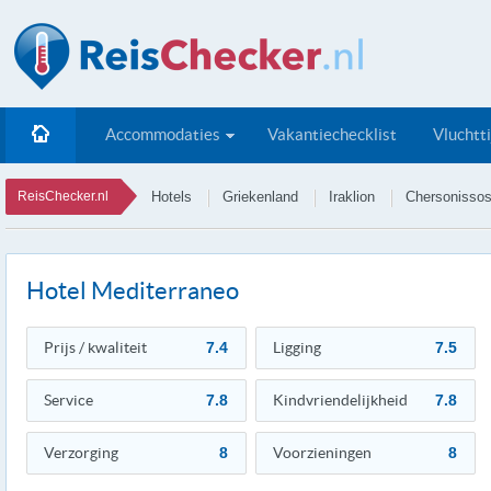
Accommodaties
Vakantiechecklist
Vluchtt
ReisChecker.nl
Hotels
Griekenland
Iraklion
Chersonisso
Hotel Mediterraneo
Prijs / kwaliteit
7.4
Ligging
7.5
Service
7.8
Kindvriendelijkheid
7.8
Verzorging
8
Voorzieningen
8