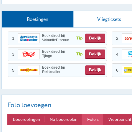
Boekingen
Vliegtickets
Boek direct bij
Tip
Bekijk
1
2
VakantieDiscoun..
Boek direct bij
Tip
Bekijk
3
4
Tjingo
Boek direct bij
Bekijk
5
6
Reisknaller
Foto toevoegen
Beoordelingen
Nu beoordelen
Foto's
Weerbericht