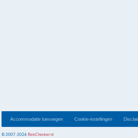
Accommodatie toevoegen
Cookie-instellingen
Discla
© 2007-2026
ReisChecker.nl