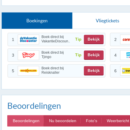
Boekingen
Vliegtickets
Boek direct bij
Tip
Bekijk
1
2
VakantieDiscoun..
Boek direct bij
Tip
Bekijk
3
4
Tjingo
Boek direct bij
Bekijk
5
6
Reisknaller
Beoordelingen
Beoordelingen
Nu beoordelen
Foto's
Weerbericht