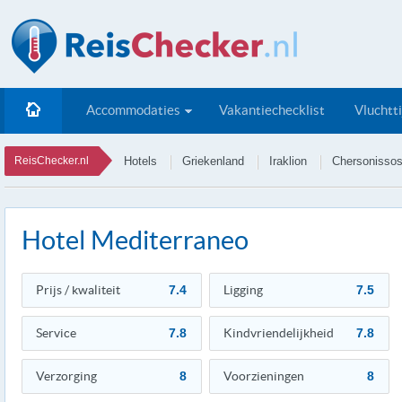
Accommodaties
Vakantiechecklist
Vluchtt
ReisChecker.nl
Hotels
Griekenland
Iraklion
Chersonisso
Hotel Mediterraneo
Prijs / kwaliteit
7.4
Ligging
7.5
Service
7.8
Kindvriendelijkheid
7.8
Verzorging
8
Voorzieningen
8