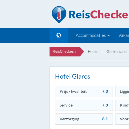
Accommodaties
Vakan
ReisChecker.nl
Hotels
Griekenland
Hotel Glaros
Prijs / kwaliteit
7.3
Liggi
Service
7.9
Kind
Verzorging
8.1
Voor