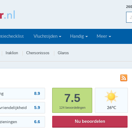
260
tiechecklist
Vluchttijden
Handig
Meer
Iraklion
Chersonissos
Glaros
ng
8.9
7.5
vriendelijkheid
5.9
26°C
124
beoordelingen
Nu beoordelen
zieningen
6.6