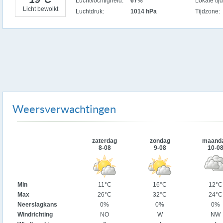
Luchtvochtigheid:
67%
Lokale tijd
Licht bewolkt
Luchtdruk:
1014 hPa
Tijdzone:
Weersverwachtingen
zaterdag
zondag
maand
8-08
9-08
10-0
Min
11°C
16°C
12°C
Max
26°C
32°C
24°C
Neerslagkans
0%
0%
0%
Windrichting
NO
W
NW