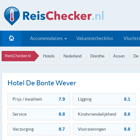
Accommodaties
Vakantiechecklist
Vluchtt
ReisChecker.nl
Hotels
Nederland
Drenthe
Assen
De 
Hotel De Bonte Wever
Prijs / kwaliteit
7.9
Ligging
8.1
Service
8.8
Kindvriendelijkheid
8.6
Verzorging
8.7
Voorzieningen
8.8