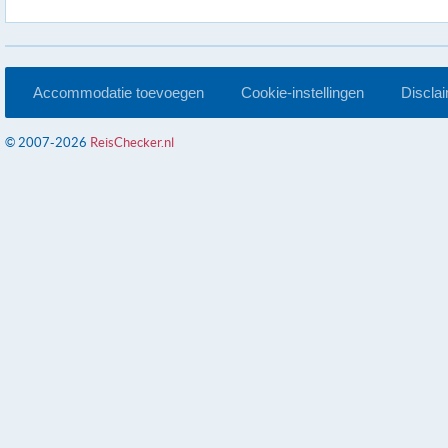
Accommodatie toevoegen
Cookie-instellingen
Discla
© 2007-2026
ReisChecker.nl