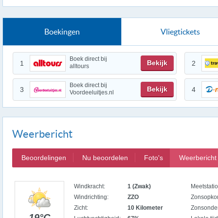
Boekingen
Vliegtickets
Boek direct bij
Bekijk
1
2
alltours
Boek direct bij
Bekijk
3
4
Voordeeluitjes.nl
Weerbericht
Beoordelingen
Nu beoordelen
Foto's
Weerbericht
Windkracht:
1 (Zwak)
Meetstatio
Windrichting:
ZZO
Zonsopko
Zicht:
10 Kilometer
Zonsonde
19°C