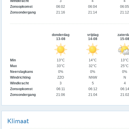
Windkracht
3
4
4
Zonsopkomst
06:02
06:04
06:05
Zonsondergang
21:16
21:14
21:12
donderdag
vrijdag
zaterd
13-08
14-08
15-0
Min
13°C
14°C
13°C
Max
33°C
32°C
25°C
Neerslagkans
0%
0%
0%
Windrichting
ZZO
NNW
N
Windkracht
3
5
4
Zonsopkomst
06:11
06:12
06:1
Zonsondergang
21:06
21:04
21:0
Klimaat