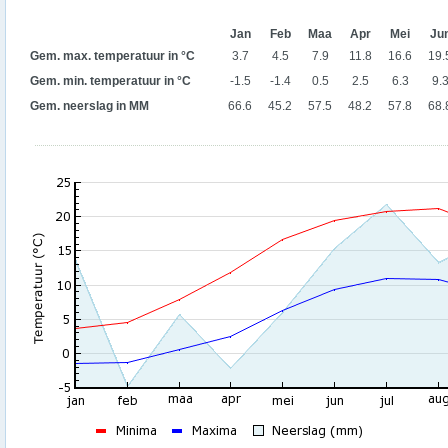
Jan
Feb
Maa
Apr
Mei
Ju
Gem. max. temperatuur in °C
3.7
4.5
7.9
11.8
16.6
19.
Gem. min. temperatuur in °C
-1.5
-1.4
0.5
2.5
6.3
9.
Gem. neerslag in MM
66.6
45.2
57.5
48.2
57.8
68.