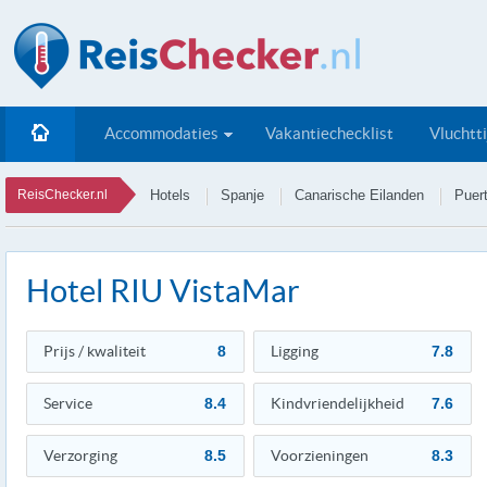
Accommodaties
Vakantiechecklist
Vluchtt
ReisChecker.nl
Hotels
Spanje
Canarische Eilanden
Puer
Hotel RIU VistaMar
Prijs / kwaliteit
8
Ligging
7.8
Service
8.4
Kindvriendelijkheid
7.6
Verzorging
8.5
Voorzieningen
8.3