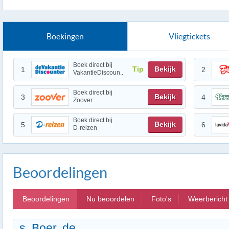
Boekingen
Vliegtickets
Boek direct bij
Tip
Bekijk
1
2
VakantieDiscoun..
Boek direct bij
Bekijk
3
4
Zoover
Boek direct bij
Bekijk
5
6
D-reizen
Beoordelingen
Beoordelingen
Nu beoordelen
Foto's
Weerbericht
s. Boer, de