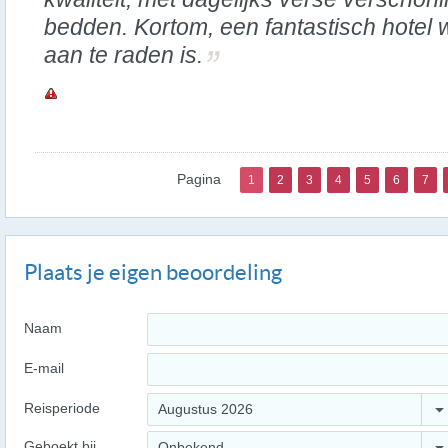
bedden. Kortom, een fantastisch hotel 
aan te raden is.
Pagina
1
2
3
4
5
6
7
Plaats je eigen beoordeling
Naam
E-mail
Reisperiode
Augustus 2026
Geboekt bij
Onbekend