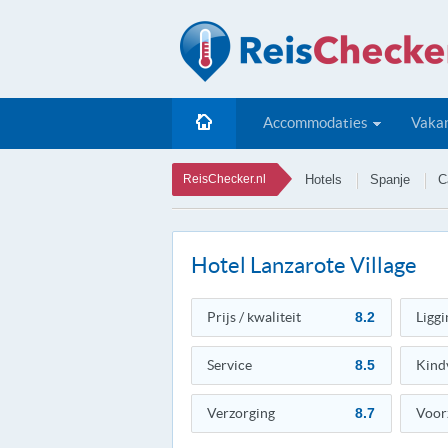
Accommodaties
Vakan
ReisChecker.nl
Hotels
Spanje
C
Hotel Lanzarote Village
Prijs / kwaliteit
8.2
Liggi
Service
8.5
Kind
Verzorging
8.7
Voor