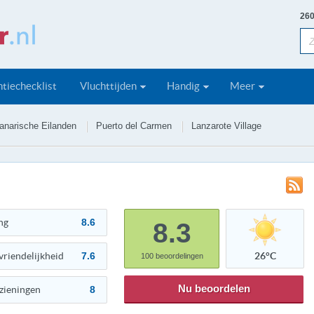
260
tiechecklist
Vluchttijden
Handig
Meer
anarische Eilanden
Puerto del Carmen
Lanzarote Village
ng
8.6
8.3
vriendelijkheid
7.6
26°C
100
beoordelingen
Nu beoordelen
zieningen
8