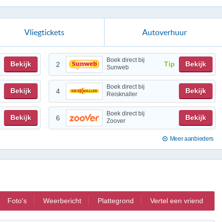
Vliegtickets
Autoverhuur
Boek direct bij
Bekijk
Tip
Bekijk
2
Sunweb
Boek direct bij
Bekijk
Bekijk
4
Reisknaller
Boek direct bij
Bekijk
Bekijk
6
Zoover
Meer aanbieders
Foto's
Weerbericht
Plattegrond
Vertel een vriend