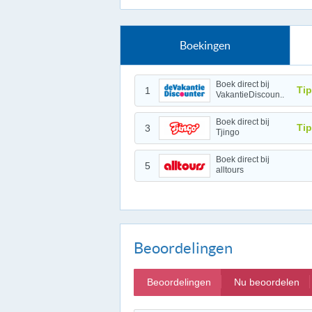
Boekingen
Boek direct bij
Tip
1
VakantieDiscoun..
Boek direct bij
Tip
3
Tjingo
Boek direct bij
5
alltours
Beoordelingen
Beoordelingen
Nu beoordelen