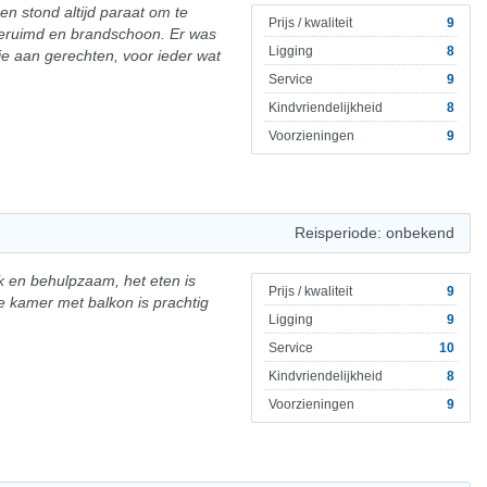
en stond altijd paraat om te
Prijs / kwaliteit
9
eruimd en brandschoon. Er was
Ligging
8
ie aan gerechten, voor ieder wat
Service
9
Kindvriendelijkheid
8
Voorzieningen
9
Reisperiode: onbekend
jk en behulpzaam, het eten is
Prijs / kwaliteit
9
 de kamer met balkon is prachtig
Ligging
9
Service
10
Kindvriendelijkheid
8
Voorzieningen
9