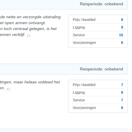
Reisperiode: onbekend
n de nette en verzorgde uitstraling
Prijs / kwaliteit
8
 met open armen ontvangt.
Ligging
9
 toch centraal gelegen, is het
nnen verblijf.
Service
10
Voorzieningen
8
Reisperiode: onbekend
ingen, maar helaas voldeed het
Prijs / kwaliteit
7
en.
Ligging
8
Service
7
Voorzieningen
8