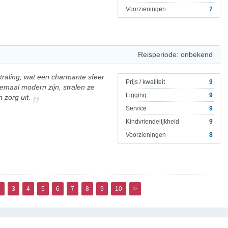
Voorzieningen
7
Reisperiode: onbekend
traling, wat een charmante sfeer
Prijs / kwaliteit
9
lemaal modern zijn, stralen ze
Ligging
9
 zorg uit.
Service
9
Kindvriendelijkheid
9
Voorzieningen
8
2
3
4
5
6
7
8
9
10
>