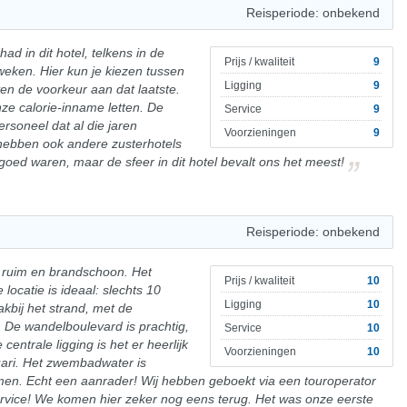
Reisperiode: onbekend
ad in dit hotel, telkens in de
Prijs / kwaliteit
9
 weken. Hier kun je kiezen tussen
Ligging
9
even de voorkeur aan dat laatste.
e calorie-inname letten. De
Service
9
ersoneel dat al die jaren
Voorzieningen
9
hebben ook andere zusterhotels
 goed waren, maar de sfeer in dit hotel bevalt ons het meest!
Reisperiode: onbekend
 ruim en brandschoon. Het
Prijs / kwaliteit
10
 locatie is ideaal: slechts 10
Ligging
10
akbij het strand, met de
. De wandelboulevard is prachtig,
Service
10
centrale ligging is het er heerlijk
Voorzieningen
10
uari. Het zwembadwater is
men. Echt een aanrader! Wij hebben geboekt via een touroperator
ervice! We komen hier zeker nog eens terug. Het was onze eerste