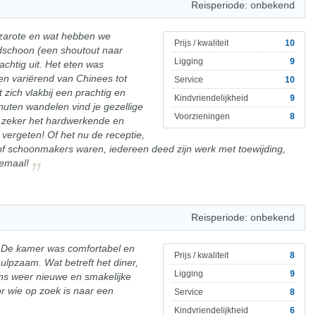
Reisperiode: onbekend
nzarote en wat hebben we
Prijs / kwaliteit
10
schoon (een shoutout naar
Ligging
9
chtig uit. Het eten was
en variërend van Chinees tot
Service
10
 zich vlakbij een prachtig en
Kindvriendelijkheid
9
inuten wandelen vind je gezellige
Voorzieningen
8
e zeker het hardwerkende en
 vergeten! Of het nu de receptie,
f schoonmakers waren, iedereen deed zijn werk met toewijding,
lemaal!
Reisperiode: onbekend
g! De kamer was comfortabel en
Prijs / kwaliteit
8
ulpzaam. Wat betreft het diner,
Ligging
9
kens weer nieuwe en smakelijke
r wie op zoek is naar een
Service
8
Kindvriendelijkheid
6