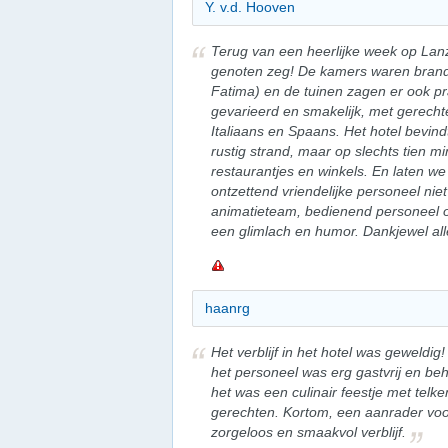
Y. v.d. Hooven
Terug van een heerlijke week op La
genoten zeg! De kamers waren brand
Fatima) en de tuinen zagen er ook pra
gevarieerd en smakelijk, met gerecht
Italiaans en Spaans. Het hotel bevindt
rustig strand, maar op slechts tien m
restaurantjes en winkels. En laten w
ontzettend vriendelijke personeel niet
animatieteam, bedienend personeel o
een glimlach en humor. Dankjewel al
haanrg
Het verblijf in het hotel was geweldi
het personeel was erg gastvrij en beh
het was een culinair feestje met tel
gerechten. Kortom, een aanrader voo
zorgeloos en smaakvol verblijf.