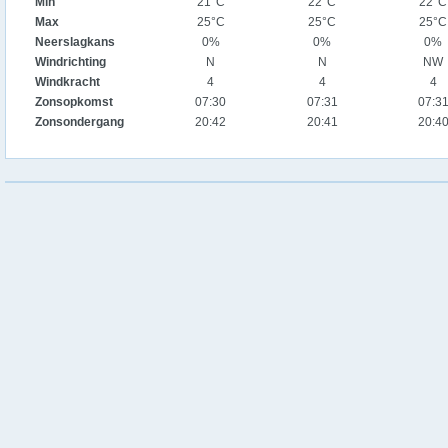
Min
21°C
22°C
22°C
Max
25°C
25°C
25°C
Neerslagkans
0%
0%
0%
Windrichting
N
N
NW
Windkracht
4
4
4
Zonsopkomst
07:30
07:31
07:3
Zonsondergang
20:42
20:41
20:4