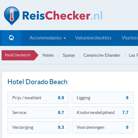
Accommodaties
Vakantiechecklist
Vluchtt
ReisChecker.nl
Hotels
Spanje
Canarische Eilanden
Las 
Hotel Dorado Beach
Prijs / kwaliteit
8.9
Ligging
9
Service
8.7
Kindvriendelijkheid
7.7
Verzorging
9.3
Voorzieningen
9