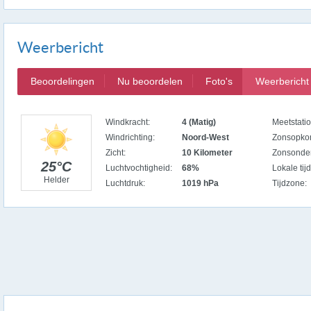
Weerbericht
Beoordelingen
Nu beoordelen
Foto's
Weerbericht
Windkracht:
4 (Matig)
Meetstatio
Windrichting:
Noord-West
Zonsopko
Zicht:
10 Kilometer
Zonsonde
25°C
Luchtvochtigheid:
68%
Lokale tijd
Helder
Luchtdruk:
1019 hPa
Tijdzone: