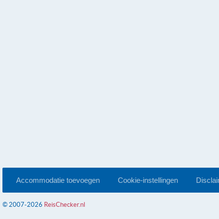
Accommodatie toevoegen
Cookie-instellingen
Discla
© 2007-2026
ReisChecker.nl