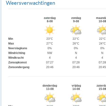
Weersverwachtingen
zaterdag
zondag
maand
8-08
9-08
10-0
Min
23°C
22°C
22°C
Max
27°C
26°C
24°C
Neerslagkans
0%
0%
0%
Windrichting
NW
N
N
Windkracht
4
4
4
Zonsopkomst
07:27
07:28
07:28
Zonsondergang
20:46
20:46
20:45
donderdag
vrijdag
zaterd
13-08
14-08
15-0