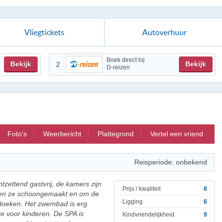
Vliegtickets
Autoverhuur
Boek direct bij
Bekijk
Bekijk
2
D-reizen
Foto's
Weerbericht
Plattegrond
Vertel een vriend
Reisperiode: onbekend
tzettend gastvrij, de kamers zijn
Prijs / kwaliteit
8
den ze schoongemaakt en om de
Ligging
6
ddoeken. Het zwembad is erg
te voor kinderen. De SPA is
Kindvriendelijkheid
9