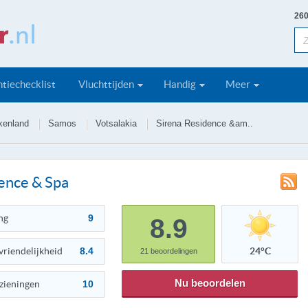
260
tiechecklist
Vluchttijden
Handig
Meer
kenland
Samos
Votsalakia
Sirena Residence &am..
ence & Spa
ng
9
8.9
vriendelijkheid
8.4
24°C
21
beoordelingen
Nu beoordelen
zieningen
10