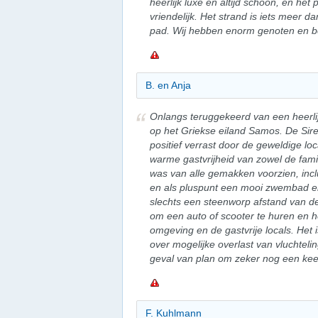
heerlijk luxe en altijd schoon, en het
vriendelijk. Het strand is iets meer 
pad. Wij hebben enorm genoten en be
B. en Anja
Onlangs teruggekeerd van een heerl
op het Griekse eiland Samos. De Sir
positief verrast door de geweldige loca
warme gastvrijheid van zowel de famil
was van alle gemakken voorzien, incl
en als pluspunt een mooi zwembad en 
slechts een steenworp afstand van de
om een auto of scooter te huren en h
omgeving en de gastvrije locals. He
over mogelijke overlast van vluchtelin
geval van plan om zeker nog een keer
F. Kuhlmann