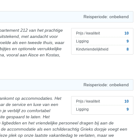
Reisperiode: onbekend
ppartement 212 van het prachtige
Prijs / kwaliteit
10
uitstekend, met aandacht voor
Ligging
9
 voelde als een tweede thuis, waar
ijtjes en optionele verrukkelijke
Kindvriendelijkheid
8
a, vooral aan Aisce en Kostas,
Reisperiode: onbekend
t aankomt op accommodaties. Het
Prijs / kwaliteit
10
aar de service en luxe van een
Ligging
9
 je verblijf zo comfortabel
te gespaard te laten. Het
ligbedden en het vriendelijke personeel dragen bij aan de
n de accommodatie als een schilderachtig Grieks dorpje voegt een
deze plek op onze laatste vakantiedag te verlaten, maar we