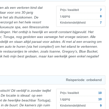
en als een verloren kind dat
Prijs / kwaliteit
7
aar voor ons 30-jarig
Ligging
8
de het als thuiskomen. De
verzorgd en het hele resort
Kindvriendelijkheid
7
 luxueuze spa, een fitnessruimte
lingen. Het ontbijt is heerlijk en wordt constant bijgevuld. Het
bar, Toruga, nog gesloten was vanwege het vroege seizoen. Alle
lijk en staan altijd paraat voor advies. Al met al een ervaring om
en auto te huren (via het complex!) om het eiland te verkennen.
de restaurantjes te vinden, zoals Ioanne, Gregory's, Blue Bucket,
, ik heb mijn best gedaan, maar kan werkelijk geen enkel negatief
Reisperiode: onbekend
tisch! Dit verblijf is zonder twijfel
Prijs / kwaliteit
10
De locatie is ideaal: op een
Ligging
10
t de heerlijke beachbar Tortuga),
 in de buurt. De kamers zijn ruim
Kindvriendelijkheid
9