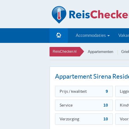
Accommodaties
Vakan
ReisChecker.nl
Appartementen
Grie
Appartement Sirena Resid
Prijs / kwaliteit
9
Liggi
Service
10
Kind
Verzorging
10
Voor