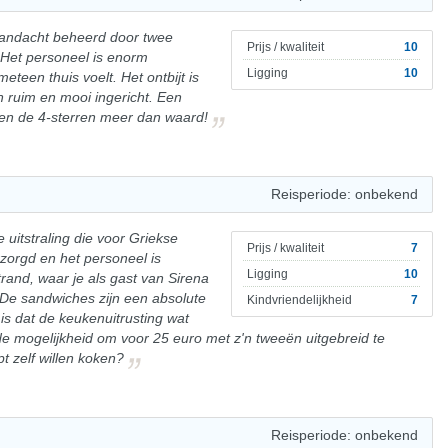
aandacht beheerd door twee
Prijs / kwaliteit
10
 Het personeel is enorm
Ligging
10
eteen thuis voelt. Het ontbijt is
n ruim en mooi ingericht. Een
r en de 4-sterren meer dan waard!
Reisperiode: onbekend
 uitstraling die voor Griekse
Prijs / kwaliteit
7
rzorgd en het personeel is
Ligging
10
 strand, waar je als gast van Sirena
 De sandwiches zijn een absolute
Kindvriendelijkheid
7
is dat de keukenuitrusting wat
 de mogelijkheid om voor 25 euro met z'n tweeën uitgebreid te
 zelf willen koken?
Reisperiode: onbekend