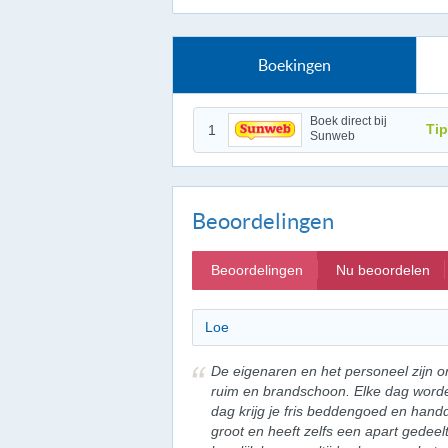
Boekingen
Boek direct bij
Tip
1
Sunweb
Beoordelingen
Beoordelingen
Nu beoordelen
Loe
De eigenaren en het personeel zijn on
ruim en brandschoon. Elke dag wor
dag krijg je fris beddengoed en han
groot en heeft zelfs een apart gedeel