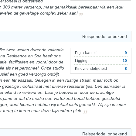
 personeel is ontzettend
dan 300 meter verderop, maar gemakkelijk bereikbaar via een leuk
velen dit geweldige complex zeker aan!
Reisperiode: onbekend
ijke twee weken durende vakantie
Prijs / kwaliteit
9
ena Residence en Spa heeft ons
Ligging
10
tie, faciliteiten en vooral door de
ie als het personeel. Onze studio
Kindvriendelijkheid
8
usief een goed verzorgd ontbijt
een fitnesszaal. Gelegen in een rustige straat, maar toch op
 gezellige hoofdstraat met diverse restaurantjes. Een aanrader is
et eiland te verkennen. Laat je betoveren door de prachtige
t is jammer dat de media een vertekend beeld hebben geschetst
gen, want hiervan hebben wij totaal niets gemerkt. Wij zijn in ieder
 terug te keren naar deze bijzondere plek.
Reisperiode: onbekend