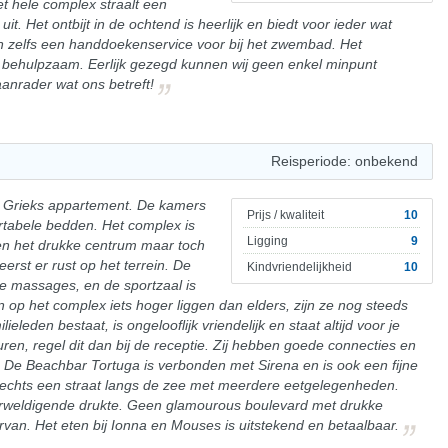
t hele complex straalt een
it. Het ontbijt in de ochtend is heerlijk en biedt voor ieder wat
n zelfs een handdoekenservice voor bij het zwembad. Het
en behulpzaam. Eerlijk gezegd kunnen wij geen enkel minpunt
anrader wat ons betreft!
Reisperiode: onbekend
en Grieks appartement. De kamers
Prijs / kwaliteit
10
rtabele bedden. Het complex is
Ligging
9
ten het drukke centrum maar toch
rst er rust op het terrein. De
Kindvriendelijkheid
10
e massages, en de sportzaal is
op het complex iets hoger liggen dan elders, zijn ze nog steeds
ieleden bestaat, is ongelooflijk vriendelijk en staat altijd voor je
 huren, regel dit dan bij de receptie. Zij hebben goede connecties en
 De Beachbar Tortuga is verbonden met Sirena en is ook een fijne
slechts een straat langs de zee met meerdere eetgelegenheden.
erweldigende drukte. Geen glamourous boulevard met drukke
ervan. Het eten bij Ionna en Mouses is uitstekend en betaalbaar.