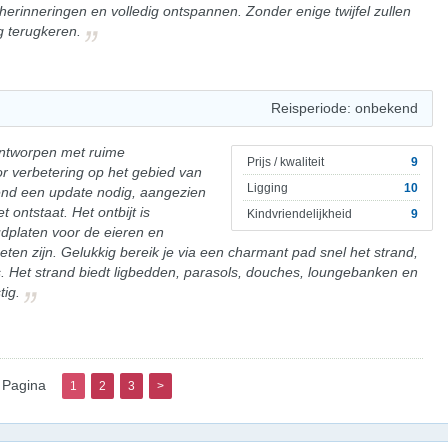
herinneringen en volledig ontspannen. Zonder enige twijfel zullen
g terugkeren.
Reisperiode: onbekend
ontworpen met ruime
Prijs / kwaliteit
9
r verbetering op het gebied van
Ligging
10
nd een update nodig, aangezien
 ontstaat. Het ontbijt is
Kindvriendelijkheid
9
platen voor de eieren en
ten zijn. Gelukkig bereik je via een charmant pad snel het strand,
is. Het strand biedt ligbedden, parasols, douches, loungebanken en
tig.
Pagina
1
2
3
>