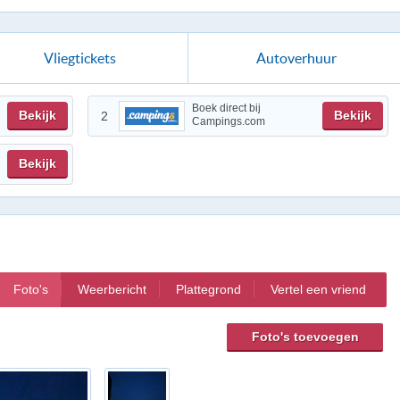
Vliegtickets
Autoverhuur
Boek direct bij
Bekijk
Bekijk
2
Campings.com
Bekijk
Foto's
Weerbericht
Plattegrond
Vertel een vriend
Foto's toevoegen