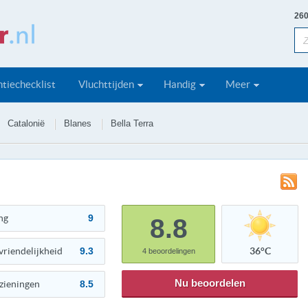
260
tiechecklist
Vluchttijden
Handig
Meer
Catalonië
Blanes
Bella Terra
ng
9
8.8
vriendelijkheid
9.3
36°C
4
beoordelingen
Nu beoordelen
zieningen
8.5