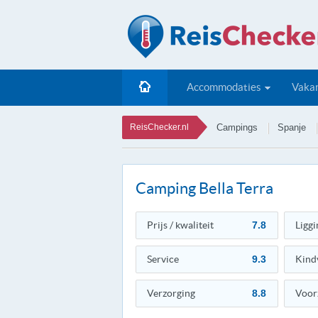
Accommodaties
Vakan
ReisChecker.nl
Campings
Spanje
Camping Bella Terra
Prijs / kwaliteit
7.8
Liggi
Service
9.3
Kind
Verzorging
8.8
Voor