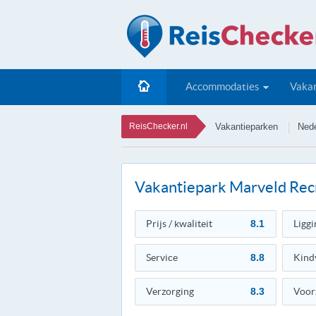
Accommodaties
Vakan
ReisChecker.nl
Vakantieparken
Nede
Vakantiepark Marveld Rec
Prijs / kwaliteit
8.1
Liggi
Service
8.8
Kind
Verzorging
8.3
Voor