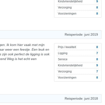
Kindvriendelijkheid
9
Verzorging
8
Voorzieningen
8
Reisperiode: juni 2019
en. Ik kom hier vaak met mijn
Prijs / kwaliteit
8
aar weer een feestje. Een leuk en
Ligging
7
ijn ook perfect de ligging is ook
kend Weg is het echt een
Service
8
Kindvriendelijkheid
9
Verzorging
7
Voorzieningen
8
Reisperiode: juni 2018