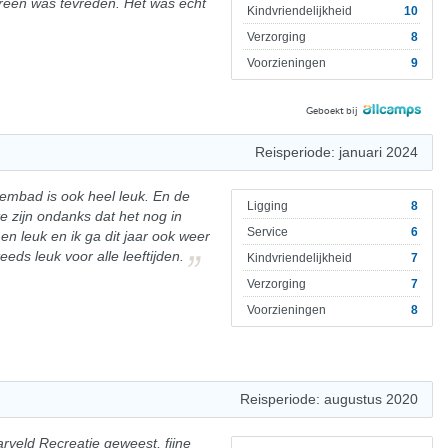
dereen was tevreden. Het was echt
Kindvriendelijkheid
10
Verzorging
8
Voorzieningen
9
Geboekt bij
Reisperiode: januari 2024
embad is ook heel leuk. En de
Ligging
8
te zijn ondanks dat het nog in
Service
6
en leuk en ik ga dit jaar ook weer
ds leuk voor alle leeftijden.
Kindvriendelijkheid
7
Verzorging
7
Voorzieningen
8
Reisperiode: augustus 2020
Marveld Recreatie geweest, fijne