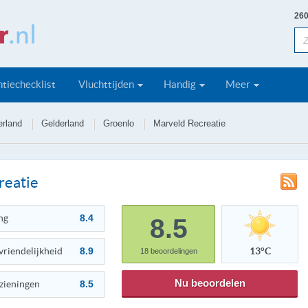
260
tiechecklist
Vluchttijden
Handig
Meer
rland
Gelderland
Groenlo
Marveld Recreatie
reatie
ng
8.4
8.5
vriendelijkheid
8.9
13°C
18
beoordelingen
Nu beoordelen
zieningen
8.5