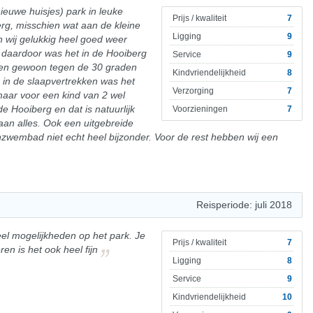
ieuwe huisjes) park in leuke
Prijs / kwaliteit
7
rg, misschien wat aan de kleine
Ligging
9
 wij gelukkig heel goed weer
 daardoor was het in de Hooiberg
Service
9
nnen gewoon tegen de 30 graden
Kindvriendelijkheid
8
n in de slaapvertrekken was het
Verzorging
7
aar voor een kind van 2 wel
de Hooiberg en dat is natuurlijk
Voorzieningen
7
aan alles. Ook een uitgebreide
enzwembad niet echt heel bijzonder. Voor de rest hebben wij een
Reisperiode: juli 2018
eel mogelijkheden op het park. Je
Prijs / kwaliteit
7
en is het ook heel fijn
Ligging
8
Service
9
Kindvriendelijkheid
10