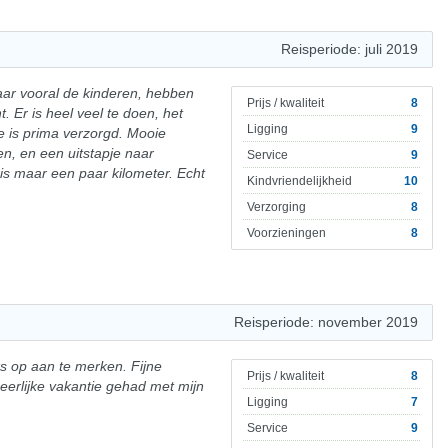
Reisperiode: juli 2019
aar vooral de kinderen, hebben
Prijs / kwaliteit
8
t. Er is heel veel te doen, het
Ligging
9
e is prima verzorgd. Mooie
n, en een uitstapje naar
Service
9
 is maar een paar kilometer. Echt
Kindvriendelijkheid
10
Verzorging
8
Voorzieningen
8
Reisperiode: november 2019
ks op aan te merken. Fijne
Prijs / kwaliteit
8
eerlijke vakantie gehad met mijn
Ligging
7
Service
9