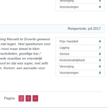
Verzorging
9
Voorzieningen
8
Reisperiode: juli 2017
amping Marveld te Groenlo geweest
Prijs / kwaliteit
8
 niet tegen. Veel speeltuinen voor
Ligging
7
mooi maar ietwat te klein
ctiviteiten, gezellige bar /
Service
8
ede snackbar en vriendelijk
Kindvriendelijkheid
9
uurd en dat was super, met zelfs
Verzorging
8
n. Kortom: een aanrader voor
Voorzieningen
8
Pagina
1
2
>