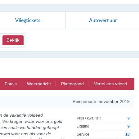
Vliegtickets
Autoverhuur
Bekijk
Foto's
Weerbericht
Plattegrond
Vertel een vriend
Reisperiode: november 2019
en de vakantie voldeed
Prijs / kwaliteit
9
. We kregen waar voor ons geld
Ligging
9
cies zoals we hadden gehoopt:
 zowel voor ons als voor de
Service
10