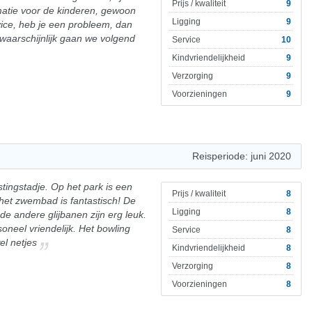
Prijs / kwaliteit
9
atie voor de kinderen, gewoon
Ligging
9
vice, heb je een probleem, dan
twaarschijnlijk gaan we volgend
Service
10
Kindvriendelijkheid
9
Verzorging
9
Voorzieningen
9
Reisperiode: juni 2020
tingstadje. Op het park is een
Prijs / kwaliteit
8
het zwembad is fantastisch! De
Ligging
8
 de andere glijbanen zijn erg leuk.
oneel vriendelijk. Het bowling
Service
8
el netjes
Kindvriendelijkheid
8
Verzorging
8
Voorzieningen
8