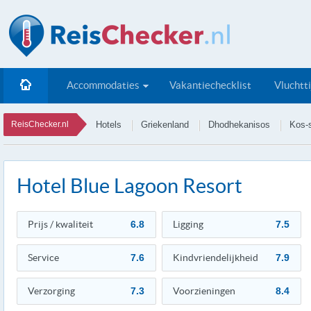
Accommodaties
Vakantiechecklist
Vluchtt
ReisChecker.nl
Hotels
Griekenland
Dhodhekanisos
Kos-
Hotel Blue Lagoon Resort
Prijs / kwaliteit
6.8
Ligging
7.5
Service
7.6
Kindvriendelijkheid
7.9
Verzorging
7.3
Voorzieningen
8.4