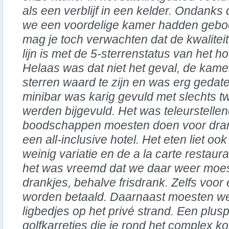
als een verblijf in een kelder. Ondanks 
we een voordelige kamer hadden gebo
mag je toch verwachten dat de kwaliteit
lijn is met de 5-sterrenstatus van het ho
Helaas was dat niet het geval, de kame
sterren waard te zijn en was erg gedate
minibar was karig gevuld met slechts tw
werden bijgevuld. Het was teleurstellen
boodschappen moesten doen voor dran
een all-inclusive hotel. Het eten liet o
weinig variatie en de a la carte restaur
het was vreemd dat we daar weer moes
drankjes, behalve frisdrank. Zelfs voor
worden betaald. Daarnaast moesten we
ligbedjes op het privé strand. Een plu
golfkarretjes die je rond het complex 