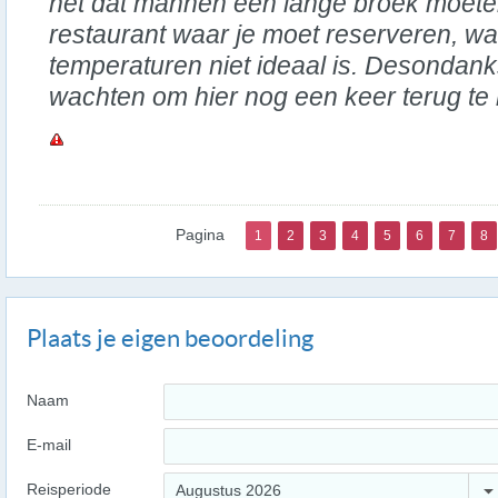
het dat mannen een lange broek moete
restaurant waar je moet reserveren, w
temperaturen niet ideaal is. Desondan
wachten om hier nog een keer terug te
Pagina
1
2
3
4
5
6
7
8
Plaats je eigen beoordeling
Naam
E-mail
Reisperiode
Augustus 2026