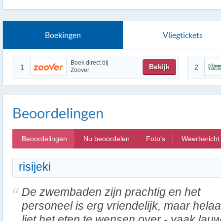
Boekingen
Vliegtickets
Boek direct bij
Bekijk
1
2
Zoover
Beoordelingen
Beoordelingen
Nu beoordelen
Foto's
Weerbericht
risijeki
De zwembaden zijn prachtig en het
personeel is erg vriendelijk, maar hela
liet het eten te wensen over - vaak lauw