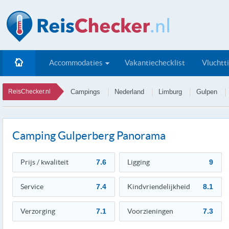
Accommodaties
Vakantiechecklist
Vluchtt
ReisChecker.nl
Campings
Nederland
Limburg
Gulpen
Camping Gulperberg Panorama
Prijs / kwaliteit
7.6
Ligging
9
Service
7.4
Kindvriendelijkheid
8.1
Verzorging
7.1
Voorzieningen
7.3