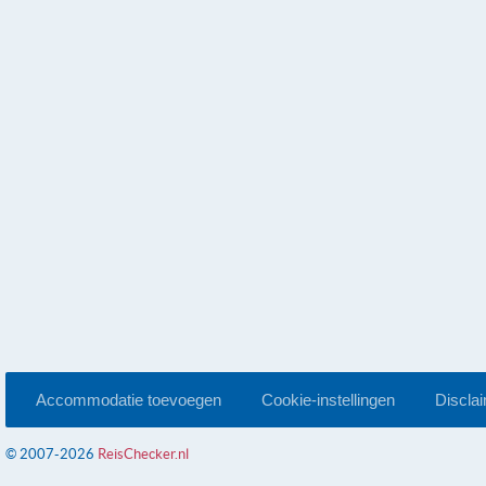
Accommodatie toevoegen
Cookie-instellingen
Discla
© 2007-2026
ReisChecker.nl