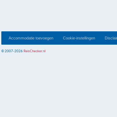
Accommodatie toevoegen
Cookie-instellingen
Discla
© 2007-2026
ReisChecker.nl