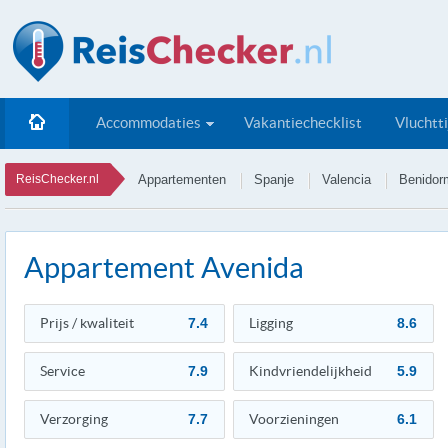
Accommodaties
Vakantiechecklist
Vluchtt
ReisChecker.nl
Appartementen
Spanje
Valencia
Benidor
Appartement Avenida
Prijs / kwaliteit
7.4
Ligging
8.6
Service
7.9
Kindvriendelijkheid
5.9
Verzorging
7.7
Voorzieningen
6.1