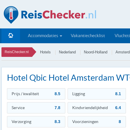
Accommodaties
Vakantiechecklist
Vluchtt
ReisChecker.nl
Hotels
Nederland
Noord-Holland
Amster
Hotel Qbic Hotel Amsterdam W
Prijs / kwaliteit
8.5
Ligging
8.1
Service
7.8
Kindvriendelijkheid
6.4
Verzorging
8.3
Voorzieningen
8