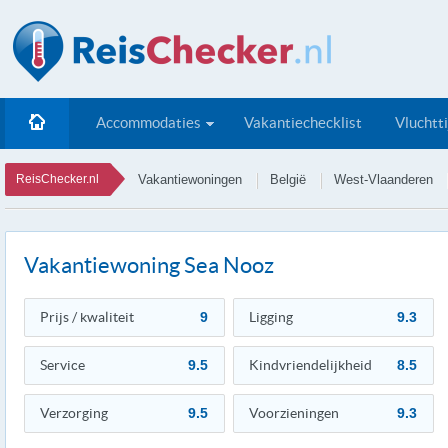
Accommodaties
Vakantiechecklist
Vluchtt
ReisChecker.nl
Vakantiewoningen
België
West-Vlaanderen
Vakantiewoning Sea Nooz
Prijs / kwaliteit
9
Ligging
9.3
Service
9.5
Kindvriendelijkheid
8.5
Verzorging
9.5
Voorzieningen
9.3