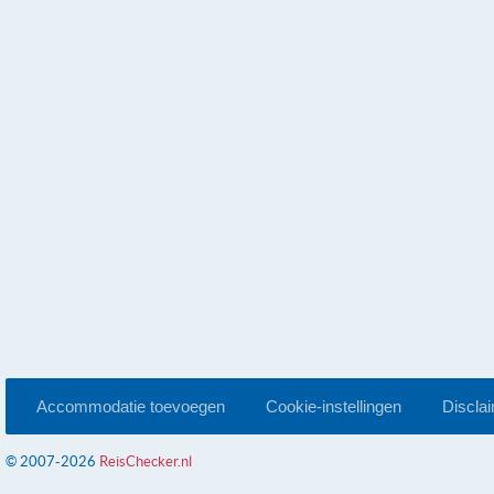
Accommodatie toevoegen
Cookie-instellingen
Discla
© 2007-2026
ReisChecker.nl