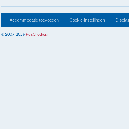
Accommodatie toevoegen
Cookie-instellingen
Discla
© 2007-2026
ReisChecker.nl