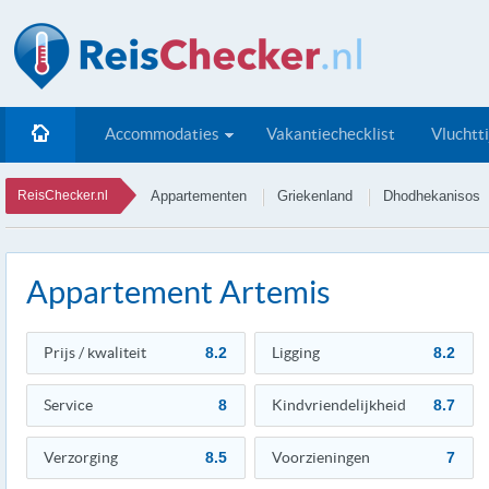
Accommodaties
Vakantiechecklist
Vluchtt
ReisChecker.nl
Appartementen
Griekenland
Dhodhekanisos
Appartement Artemis
Prijs / kwaliteit
8.2
Ligging
8.2
Service
8
Kindvriendelijkheid
8.7
Verzorging
8.5
Voorzieningen
7