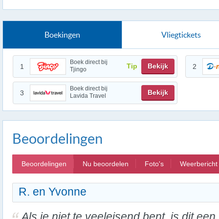
Boekingen
Vliegtickets
Boek direct bij
Tip
Bekijk
1
2
Tjingo
Boek direct bij
Bekijk
3
Lavida Travel
Beoordelingen
Beoordelingen
Nu beoordelen
Foto's
Weerbericht
R. en Yvonne
Als je niet te veeleisend bent, is dit een