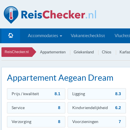
Accommodaties
Vakantiechecklist
Vluchtt
ReisChecker.nl
Appartementen
Griekenland
Chios
Karfa
Appartement Aegean Dream
Prijs / kwaliteit
8.1
Ligging
8.3
Service
8
Kindvriendelijkheid
6.2
Verzorging
8
Voorzieningen
7