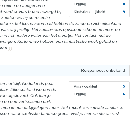
Ligging
8
een ruime en aangename
d werd er vers brood bezorgd bij
Kindvriendelijkheid
9
k konden we bij de receptie
 Ondanks het kleine zwembad hebben de kinderen zich uitstekend
was erg prettig. Het sanitair was opvallend schoon en mooi, en
n het heldere water van het meertje. Het contact met de
dwongen. Kortom, we hebben een fantastische week gehad en
men!
Reisperiode: onbekend
Een hartelijk Nederlands paar
Prijs / kwaliteit
5
e klaar. Elke ochtend worden de
Ligging
6
avan afgeleverd. Ook kun je
en en een verfrissende duik
men in een nabijgelegen meer. Het recent vernieuwde sanitair is
ssen, waar exotische bamboe groeit, vind je hier ruimte en rust