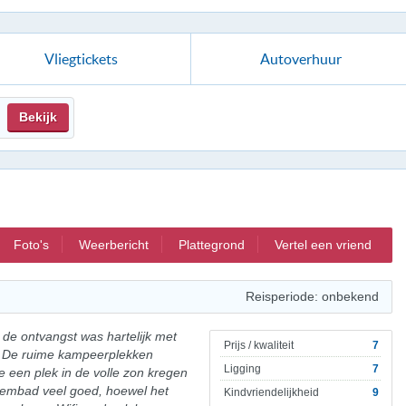
Vliegtickets
Autoverhuur
Bekijk
Foto's
Weerbericht
Plattegrond
Vertel een vriend
Reisperiode: onbekend
de ontvangst was hartelijk met
Prijs / kwaliteit
7
g. De ruime kampeerplekken
Ligging
7
 een plek in de volle zon kregen
embad veel goed, hoewel het
Kindvriendelijkheid
9