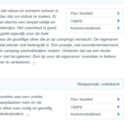
r dat nieuw en extreem schoon is.
Prijs / kwaliteit
5
dan dat om indruk te maken. Er
Ligging
8
et slechts een simpel veldje en
 kleintjes. Het zwembad is goed
Kindvriendelijkheid
5
eldt eigenlijk voor de hele
was de gezellige sfeer die je op campings verwacht. De eigenaren
dat plezier ook belangrijk is. Een praatje, wat avondentertainment,
u de camping aantrekkelijker maken. Ondanks dat we een leuke
 niet terugkeren. Een tip voor de eigenaren: investeer in betere
eer te verbeteren.
Reisperiode: onbekend
louettes was een unieke
Prijs / kwaliteit
8
taanplaatsen ruim en de
Ligging
6
e sfeer was rustig en gezellig.
Nederlanders.
Kindvriendelijkheid
8