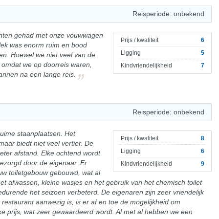
Reisperiode: onbekend
achten gehad met onze vouwwagen
Prijs / kwaliteit
6
plek was enorm ruim en bood
Ligging
5
en. Hoewel we niet veel van de
omdat we op doorreis waren,
Kindvriendelijkheid
7
annen na een lange reis.
Reisperiode: onbekend
ruime staanplaatsen. Het
Prijs / kwaliteit
8
aar biedt niet veel vertier. De
Ligging
6
eter afstand. Elke ochtend wordt
bezorgd door de eigenaar. Er
Kindvriendelijkheid
9
uw toiletgebouw gebouwd, wat al
et afwassen, kleine wasjes en het gebruik van het chemisch toilet
gedurende het seizoen verbeterd. De eigenaren zijn zeer vriendelijk
estaurant aanwezig is, is er af en toe de mogelijkheid om
jke prijs, wat zeer gewaardeerd wordt. Al met al hebben we een