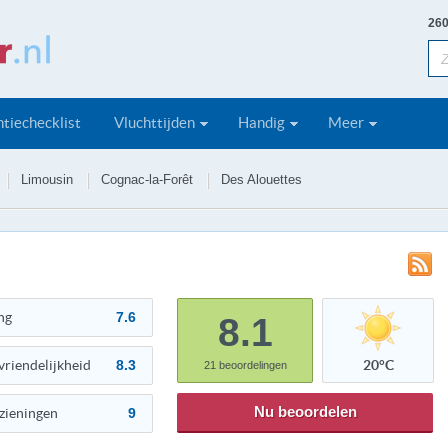
260
tiechecklist
Vluchttijden
Handig
Meer
Limousin
Cognac-la-Forêt
Des Alouettes
ng
7.6
8.1
vriendelijkheid
8.3
20°C
21
beoordelingen
Nu beoordelen
zieningen
9