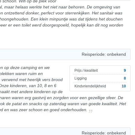
 schoon. Wifi op de plek voor
l, maar helaas werkte het niet naar behoren. De omgeving van
n ontzettend donker, perfect voor sterrenkijken. Het sanitair was
choongehouden. Een klein minpuntje was dat tijdens het douchen
eer er een toilet werd doorgespoeld, hopelijk kan dit nog worden
Reisperiode: onbekend
en op deze camping en we
Prijs / kwaliteit
9
lekken waren ruim en
Ligging
8
 verwend met heerlijk vers brood
Onze kinderen, van 10, 8 en 6
Kindvriendelijkheid
10
rmaakt met andere kinderen op de
aren waren erg gastvrij en zorgden voor een gezellige sfeer. De
Ook de patat en snacks op zaterdag waren van goede kwaliteit. Het
euwd en was zeer schoon en goed onderhouden.
Reisperiode: onbekend