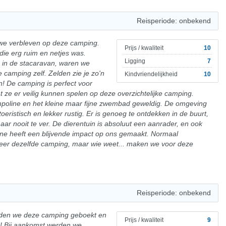
Reisperiode: onbekend
 we verbleven op deze camping.
Prijs / kwaliteit
10
ie erg ruim en netjes was.
Ligging
7
 in de stacaravan, waren we
e camping zelf. Zelden zie je zo'n
Kindvriendelijkheid
10
! De camping is perfect voor
 ze er veilig kunnen spelen op deze overzichtelijke camping.
poline en het kleine maar fijne zwembad geweldig. De omgeving
oeristisch en lekker rustig. Er is genoeg te ontdekken in de buurt,
aar nooit te ver. De dierentuin is absoluut een aanrader, en ook
ne heeft een blijvende impact op ons gemaakt. Normaal
eer dezelfde camping, maar wie weet... maken we voor deze
Reisperiode: onbekend
dden we deze camping geboekt en
Prijs / kwaliteit
9
n! Bij aankomst werden we