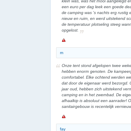
klein was, was het mooi aangelegd en
een euro per dag leek een goede dea
de camping was 's nachts erg rustig e
nieuw en ruim, en werd uitstekend s
de temperatuur plotseling steeg wann
opgelost.
m
Onze tent stond afgelopen twee wek
hebben enorm genoten. De kampeerp
comfortabel. Elke ochtend werden we
dat door de eigenaar werd bezorgd. 
jaar oud, hebben zich uitstekend ve
camping en in het zwembad. De eigen
afhaalkip is absoluut een aanrader! 
sanitairgebouw is recentelijk verni
fay