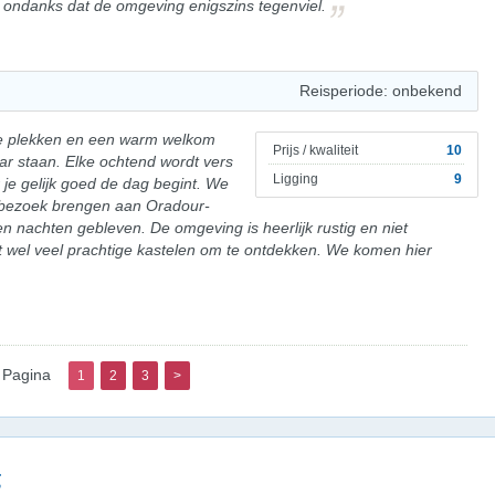
, ondanks dat de omgeving enigszins tegenviel.
Reisperiode: onbekend
me plekken en een warm welkom
Prijs / kwaliteit
10
aar staan. Elke ochtend wordt vers
Ligging
9
je gelijk goed de dag begint. We
t bezoek brengen aan Oradour-
ien nachten gebleven. De omgeving is heerlijk rustig en niet
t wel veel prachtige kastelen om te ontdekken. We komen hier
Pagina
1
2
3
>
g