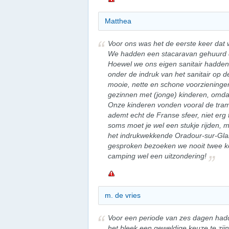
Matthea
Voor ons was het de eerste keer dat
We hadden een stacaravan gehuurd d
Hoewel we ons eigen sanitair hadden
onder de indruk van het sanitair op d
mooie, nette en schone voorzieningen
gezinnen met (jonge) kinderen, omdat
Onze kinderen vonden vooral de tram
ademt echt de Franse sfeer, niet erg t
soms moet je wel een stukje rijden, m
het indrukwekkende Oradour-sur-Gla
gesproken bezoeken we nooit twee k
camping wel een uitzondering!
m. de vries
Voor een periode van zes dagen ha
het bleek een geweldige keuze te zij