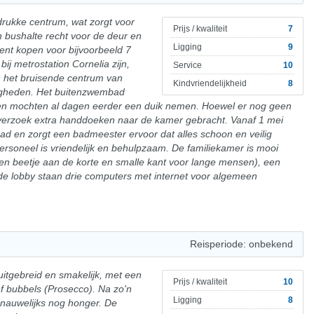
t drukke centrum, wat zorgt voor
Prijs / kwaliteit
7
en bushalte recht voor de deur en
Ligging
9
nt kopen voor bijvoorbeeld 7
ij metrostation Cornelia zijn,
Service
10
n het bruisende centrum van
Kindvriendelijkheid
8
igheden. Het buitenzwembad
ten mochten al dagen eerder een duik nemen. Hoewel er nog geen
erzoek extra handdoeken naar de kamer gebracht. Vanaf 1 mei
ad en zorgt een badmeester ervoor dat alles schoon en veilig
et personeel is vriendelijk en behulpzaam. De familiekamer is mooi
een beetje aan de korte en smalle kant voor lange mensen), een
n de lobby staan drie computers met internet voor algemeen
Reisperiode: onbekend
 uitgebreid en smakelijk, met een
Prijs / kwaliteit
10
ief bubbels (Prosecco). Na zo'n
Ligging
8
s nauwelijks nog honger. De