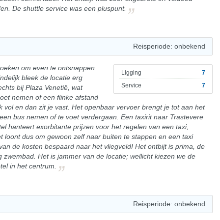
en. De shuttle service was een pluspunt.
Reisperiode: onbekend
 boeken om even te ontsnappen
Ligging
7
delijk bleek de locatie erg
Service
7
echts bij Plaza Venetië, wat
oet nemen of een flinke afstand
 vol en dan zit je vast. Het openbaar vervoer brengt je tot aan het
een bus nemen of te voet verdergaan. Een taxirit naar Trastevere
el hanteert exorbitante prijzen voor het regelen van een taxi,
 Het loont dus om gewoon zelf naar buiten te stappen en een taxi
van de kosten bespaard naar het vliegveld! Het ontbijt is prima, de
ig zwembad. Het is jammer van de locatie; wellicht kiezen we de
el in het centrum.
Reisperiode: onbekend