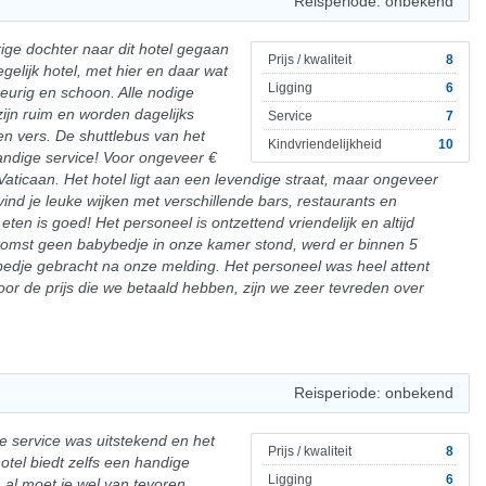
Reisperiode: onbekend
rige dochter naar dit hotel gegaan
Prijs / kwaliteit
8
elijk hotel, met hier en daar wat
Ligging
6
eurig en schoon. Alle nodige
zijn ruim en worden dagelijks
Service
7
en vers. De shuttlebus van het
Kindvriendelijkheid
10
andige service! Voor ongeveer €
 Vaticaan. Het hotel ligt aan een levendige straat, maar ongeveer
vind je leuke wijken met verschillende bars, restaurants en
 eten is goed! Het personeel is ontzettend vriendelijk en altijd
nkomst geen babybedje in onze kamer stond, werd er binnen 5
dje gebracht na onze melding. Het personeel was heel attent
oor de prijs die we betaald hebben, zijn we zeer tevreden over
Reisperiode: onbekend
e service was uitstekend en het
Prijs / kwaliteit
8
hotel biedt zelfs een handige
Ligging
6
 al moet je wel van tevoren