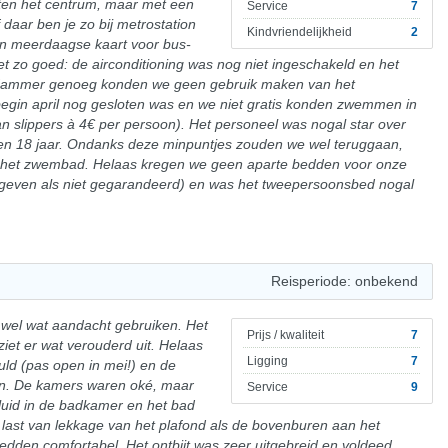
buiten het centrum, maar met een
Service
7
daar ben je zo bij metrostation
Kindvriendelijkheid
2
Een meerdaagse kaart voor bus-
et zo goed: de airconditioning was nog niet ingeschakeld en het
 Jammer genoeg konden we geen gebruik maken van het
gin april nog gesloten was en we niet gratis konden zwemmen in
n slippers à 4€ per persoon). Het personeel was nogal star over
en 18 jaar. Ondanks deze minpuntjes zouden we wel teruggaan,
op het zwembad. Helaas kregen we geen aparte bedden voor onze
egeven als niet gegarandeerd) en was het tweepersoonsbed nogal
Reisperiode: onbekend
wel wat aandacht gebruiken. Het
Prijs / kwaliteit
7
 ziet er wat verouderd uit. Helaas
Ligging
7
ld (pas open in mei!) en de
n. De kamers waren oké, maar
Service
9
eluid in de badkamer en het bad
last van lekkage van het plafond als de bovenburen aan het
dden comfortabel. Het ontbijt was zeer uitgebreid en voldeed