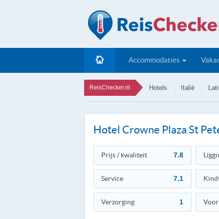
Accommodaties
Vakan
ReisChecker.nl
Hotels
Italië
Lat
Hotel Crowne Plaza St Pet
Prijs / kwaliteit
7.8
Liggi
Service
7.1
Kind
Verzorging
1
Voor