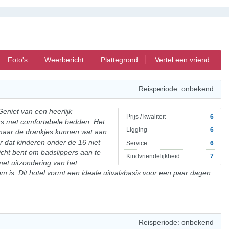
Foto's
Weerbericht
Plattegrond
Vertel een vriend
Reisperiode: onbekend
Geniet van een heerlijk
Prijs / kwaliteit
6
mers met comfortabele bedden. Het
Ligging
6
 maar de drankjes kunnen wat aan
er dat kinderen onder de 16 niet
Service
6
licht bent om badslippers aan te
Kindvriendelijkheid
7
 met uitzondering van het
is. Dit hotel vormt een ideale uitvalsbasis voor een paar dagen
Reisperiode: onbekend