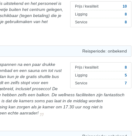
s uitstekend en het personeel is
Prijs / kwaliteit
10
beetje buiten het centrum gelegen,
Ligging
8
chikbaar (tegen betaling) die je
 je gebruikmaken van het
Service
8
Reisperiode: onbekend
ontspannen na een paar drukke
Prijs / kwaliteit
8
embad en een sauna om tot rust
Ligging
5
dan kun je de gratis shuttle bus
dt en zelfs stopt voor een
Service
7
gebreid, inclusief prosecco! De
ebben zelfs een balkon. De wellness faciliteiten zijn fantastisch
 is dat de kamers soms pas laat in de middag worden
ing kan zorgen als je kamer om 17.30 uur nog niet is
een echte aanrader!