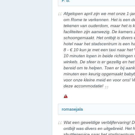
F. B.
Afgelopen april zijn we met onze 1-ja
om Rome te verkennen. Het is een deg
tekenen van ouderdom, maar het is k
faciliteiten zijn aanwezig. De kamers 
schoongemaakt. Het ontbijt is divers 
hotel naar het stadscentrum is een h
8 - € 10 kun je met een taxi naar het
10 minuten lopen in beide richtingen 
winkels. De sfeer is er gezellig en het
bereid om te helpen. Toen er bij aa
minuten een keurig opgemaakt babybe
voor onze kleine meid en voor ons! V
deze accommodatie!
romasejala
Wat een geweldige verblijfervaring! D
ontbijt was divers en uitgebreid. Het 
shuttleservice naar het stadscentrum,