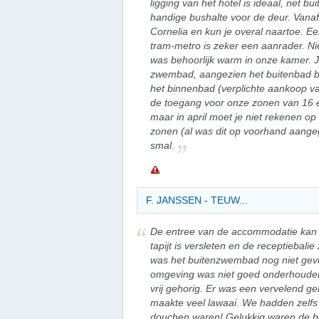
ligging van het hotel is ideaal, net 
handige bushalte voor de deur. Vanaf 
Cornelia en kun je overal naartoe. 
tram-metro is zeker een aanrader. Ni
was behoorlijk warm in onze kamer.
zwembad, aangezien het buitenbad be
het binnenbad (verplichte aankoop va
de toegang voor onze zonen van 16 
maar in april moet je niet rekenen 
zonen (al was dit op voorhand aang
smal.
F. JANSSEN - TEUW...
De entree van de accommodatie kan 
tapijt is versleten en de receptiebalie
was het buitenzwembad nog niet gevu
omgeving was niet goed onderhoude
vrij gehorig. Er was een vervelend g
maakte veel lawaai. We hadden zelfs 
douchen waren! Gelukkig waren de be