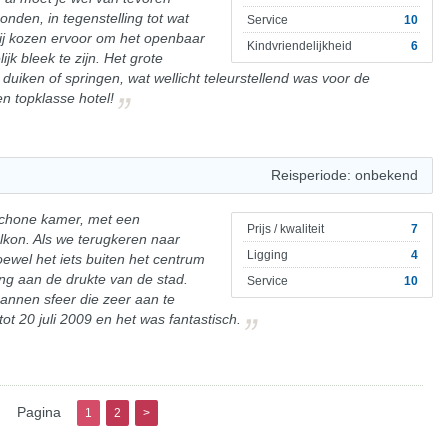
onden, in tegenstelling tot wat
Service
10
j kozen ervoor om het openbaar
Kindvriendelijkheid
6
jk bleek te zijn. Het grote
uiken of springen, wat wellicht teleurstellend was voor de
n topklasse hotel!
Reisperiode: onbekend
 schone kamer, met een
Prijs / kwaliteit
7
alkon. Als we terugkeren naar
Ligging
4
oewel het iets buiten het centrum
ing aan de drukte van de stad.
Service
10
pannen sfeer die zeer aan te
tot 20 juli 2009 en het was fantastisch.
Pagina
1
2
>