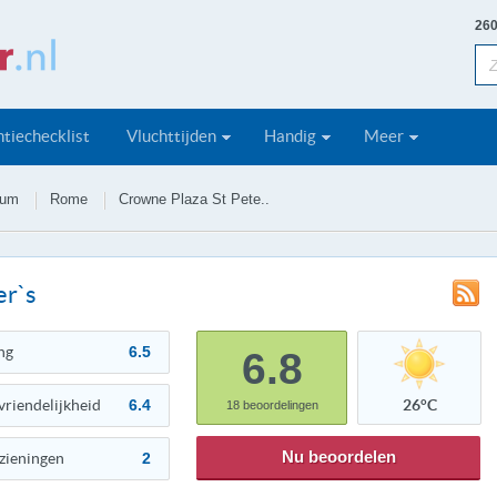
260
tiechecklist
Vluchttijden
Handig
Meer
ium
Rome
Crowne Plaza St Pete..
er`s
ng
6.5
6.8
vriendelijkheid
6.4
26°C
18
beoordelingen
Nu beoordelen
zieningen
2