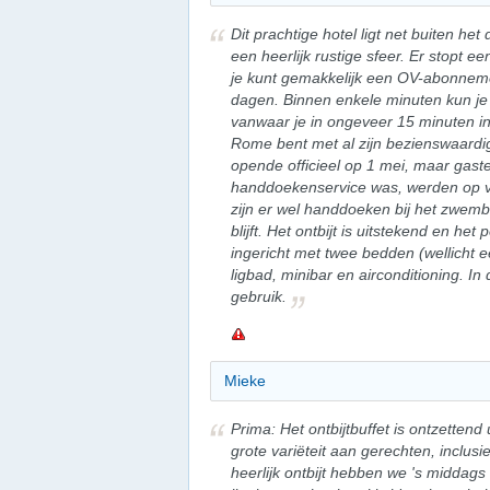
Dit prachtige hotel ligt net buiten he
een heerlijk rustige sfeer. Er stopt e
je kunt gemakkelijk een OV-abonneme
dagen. Binnen enkele minuten kun je b
vanwaar je in ongeveer 15 minuten i
Rome bent met al zijn bezienswaard
opende officieel op 1 mei, maar gas
handdoekenservice was, werden op v
zijn er wel handdoeken bij het zwemb
blijft. Het ontbijt is uitstekend en h
ingericht met twee bedden (wellicht 
ligbad, minibar en airconditioning. I
gebruik.
Mieke
Prima: Het ontbijtbuffet is ontzettend
grote variëteit aan gerechten, inclus
heerlijk ontbijt hebben we 's middag