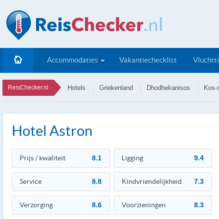
Accommodaties
Vakantiechecklist
Vluchtt
ReisChecker.nl
Hotels
Griekenland
Dhodhekanisos
Kos-
Hotel Astron
Prijs / kwaliteit
8.1
Ligging
9.4
Service
8.8
Kindvriendelijkheid
7.3
Verzorging
8.6
Voorzieningen
8.3