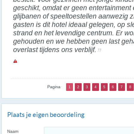
geschikt, omdat er geen entertainmen
glijbanen of speeltoestellen aanwezig z
gasten is dit hotel ideaal gelegen, op s
strand en het levendige centrum. Er wo
gehouden en we hebben geen last geha
overlast tijdens ons verblijf.
Pagina
1
2
3
4
5
6
7
8
Plaats je eigen beoordeling
Naam