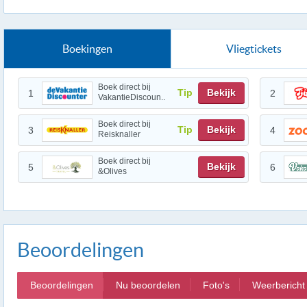
Boekingen
Vliegtickets
Boek direct bij
Tip
Bekijk
1
2
VakantieDiscoun..
Boek direct bij
Tip
Bekijk
3
4
Reisknaller
Boek direct bij
Bekijk
5
6
&Olives
Beoordelingen
Beoordelingen
Nu beoordelen
Foto's
Weerbericht