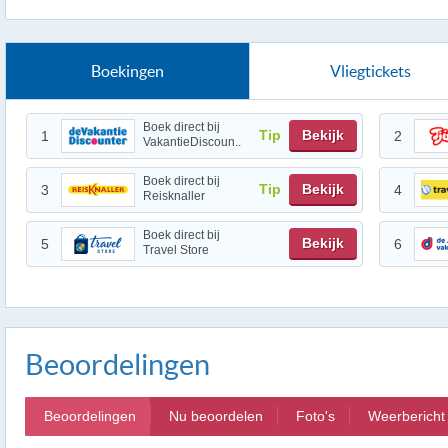
Boekingen
Vliegtickets
Boek direct bij
Tip
Bekijk
1
2
VakantieDiscoun..
Boek direct bij
Tip
Bekijk
3
4
Reisknaller
Boek direct bij
Bekijk
5
6
Travel Store
Beoordelingen
Beoordelingen
Nu beoordelen
Foto's
Weerbericht