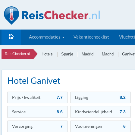
Accommodaties
Vakantiechecklist
Vluchtt
ReisChecker.nl
Hotels
Spanje
Madrid
Madrid
Ganive
Hotel Ganivet
Prijs / kwaliteit
7.7
Ligging
8.2
Service
8.6
Kindvriendelijkheid
7.3
Verzorging
7
Voorzieningen
6