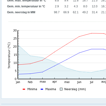
Gem. max. temperatuur in °C
8.8
9.4
11.6
16.7
21.5
26.
Gem. min. temperatuur in °C
2.9
3.2
4.3
8.0
12.0
16.
Gem. neerslag in MM
98.7
66.9
62.1
49.2
31.4
21.