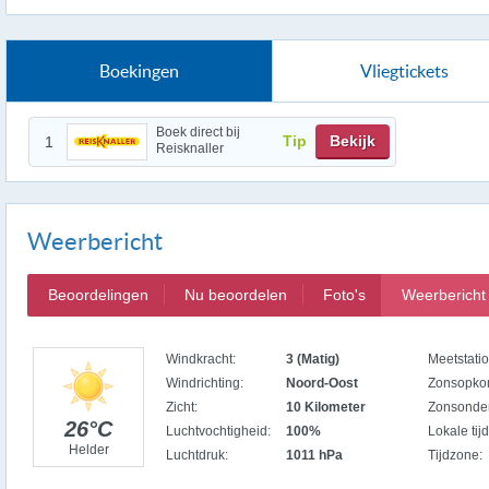
Boekingen
Vliegtickets
Boek direct bij
Tip
Bekijk
1
Reisknaller
Weerbericht
Beoordelingen
Nu beoordelen
Foto's
Weerbericht
Windkracht:
3 (Matig)
Meetstatio
Windrichting:
Noord-Oost
Zonsopko
Zicht:
10 Kilometer
Zonsonde
26°C
Luchtvochtigheid:
100%
Lokale tijd
Helder
Luchtdruk:
1011 hPa
Tijdzone: