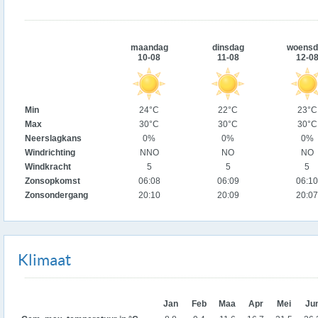
maandag
dinsdag
woensd
10-08
11-08
12-0
Min
24°C
22°C
23°C
Max
30°C
30°C
30°C
Neerslagkans
0%
0%
0%
Windrichting
NNO
NO
NO
Windkracht
5
5
5
Zonsopkomst
06:08
06:09
06:10
Zonsondergang
20:10
20:09
20:07
Klimaat
Jan
Feb
Maa
Apr
Mei
Ju