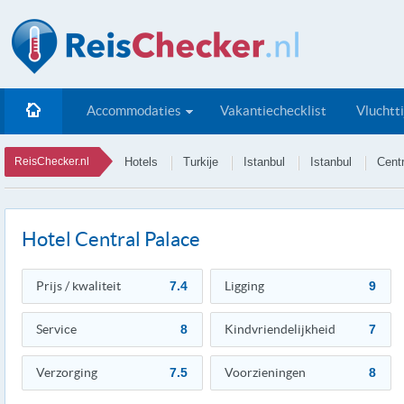
Accommodaties
Vakantiechecklist
Vluchtt
ReisChecker.nl
Hotels
Turkije
Istanbul
Istanbul
Cent
Hotel Central Palace
Prijs / kwaliteit
7.4
Ligging
9
Service
8
Kindvriendelijkheid
7
Verzorging
7.5
Voorzieningen
8