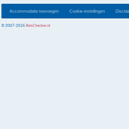
Accommodatie toevoegen
Cookie-instellingen
Discla
© 2007-2026
ReisChecker.nl