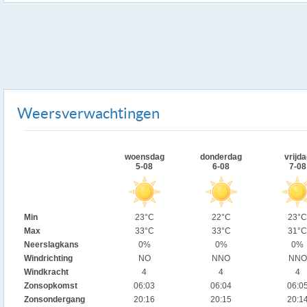
Weersverwachtingen
woensdag
donderdag
vrijda
5-08
6-08
7-08
Min
23°C
22°C
23°C
Max
33°C
33°C
31°C
Neerslagkans
0%
0%
0%
Windrichting
NO
NNO
NNO
Windkracht
4
4
4
Zonsopkomst
06:03
06:04
06:0
Zonsondergang
20:16
20:15
20:1