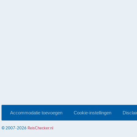
Accommodatie toevoegen
Cookie-instellingen
Discla
© 2007-2026
ReisChecker.nl