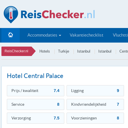
Accommodaties
Vakantiechecklist
Vluchtt
ReisChecker.nl
Hotels
Turkije
Istanbul
Istanbul
Cent
Hotel Central Palace
Prijs / kwaliteit
7.4
Ligging
9
Service
8
Kindvriendelijkheid
7
Verzorging
7.5
Voorzieningen
8