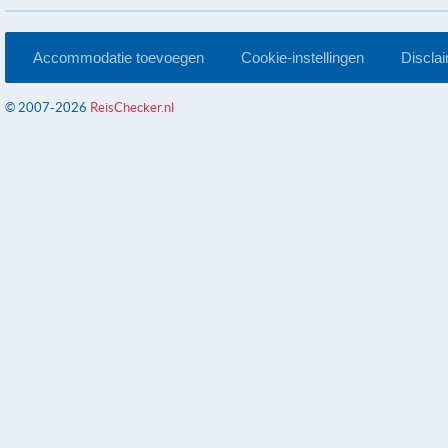
Accommodatie toevoegen
Cookie-instellingen
Discla
© 2007-2026
ReisChecker.nl