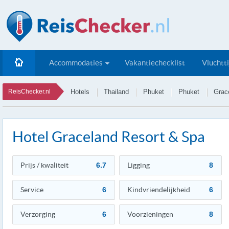
Accommodaties
Vakantiechecklist
Vluchtt
ReisChecker.nl
Hotels
Thailand
Phuket
Phuket
Grac
Hotel Graceland Resort & Spa
Prijs / kwaliteit
6.7
Ligging
8
Service
6
Kindvriendelijkheid
6
Verzorging
6
Voorzieningen
8