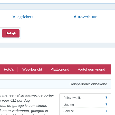
Vliegtickets
Autoverhuur
Bekijk
Foto's
Weerbericht
Plattegrond
Vertel een vriend
Reisperiode: onbekend
d met een altijd aanwezige portier
Prijs / kwaliteit
7
 voor €11 per dag.
Ligging
7
, dus de garage is een slimme
elona te verkennen, gelegen in
Service
7