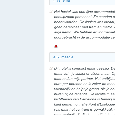
Y. Venema
Het hostel was een fijne accommoda
behulpzaam personeel. Ze stonden al
beantwoorden. De ligging was ideaal,
goed bereikbaar met tram en metro. 
afgestemd. We hebben er voornamelijk
doorgebracht in de accommodatie zelf
leuk_maedje
Dit hotel is compact maar gezellig. De
maar ach, je slaapt er alleen maar. 
matras dan mijn partner. Het ontbijtbu
euro per persoon en is zeker de moei
vriendelijk en helpt je graag. Als je e
huren bij de receptie. De locatie in 
luchthaven van Barcelona is handig m
kunt nemen tot halte Pont d'Esplugues
reis naar het centrum is gemakkelijk
naar metrolijn 3, die je naar Catalu