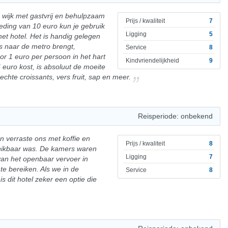
e wijk met gastvrij en behulpzaam
Prijs / kwaliteit
7
eding van 10 euro kun je gebruik
Ligging
5
t hotel. Het is handig gelegen
ks naar de metro brengt,
Service
8
oor 1 euro per persoon in het hart
Kindvriendelijkheid
9
5 euro kost, is absoluut de moeite
 echte croissants, vers fruit, sap en meer.
Reisperiode: onbekend
 en verraste ons met koffie en
Prijs / kwaliteit
8
chikbaar was. De kamers waren
Ligging
7
van het openbaar vervoer in
te bereiken. Als we in de
Service
8
 dit hotel zeker een optie die