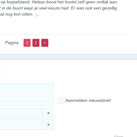
op loopafstand. Helaas bood het hostel zelf geen ontbijt aan,
in de buurt waar je veel keuze had. Er was ook een gezellig
aat nog kon zitten.
Pagina
1
2
>
g
Aanmelden nieuwsbrief