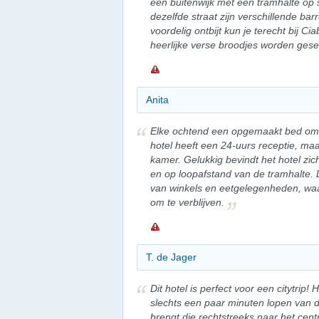
een buitenwijk met een tramhalte op s
dezelfde straat zijn verschillende bar
voordelig ontbijt kun je terecht bij Ci
heerlijke verse broodjes worden gese
Anita
Elke ochtend een opgemaakt bed om 
hotel heeft een 24-uurs receptie, maa
kamer. Gelukkig bevindt het hotel zic
en op loopafstand van de tramhalte. 
van winkels en eetgelegenheden, waar
om te verblijven.
T. de Jager
Dit hotel is perfect voor een citytrip!
slechts een paar minuten lopen van d
brengt die rechtstreeks naar het ce