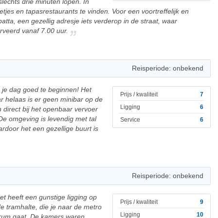
lechts drie minuten lopen. In
retjes en tapasrestaurants te vinden. Voor een voortreffelijk en
abatta, een gezellig adresje iets verderop in de straat, waar
rveerd vanaf 7.00 uur.
Reisperiode: onbekend
je dag goed te beginnen! Het
Prijs / kwaliteit
7
r helaas is er geen minibar op de
Ligging
6
h direct bij het openbaar vervoer
De omgeving is levendig met tal
Service
6
door het een gezellige buurt is
Reisperiode: onbekend
 Het heeft een gunstige ligging op
Prijs / kwaliteit
9
e tramhalte, die je naar de metro
Ligging
10
ntrum gaat. De kamers waren