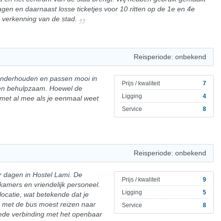
gen en daarnaast losse ticketjes voor 10 ritten op de 1e en 4e
ze verkenning van de stad.
Reisperiode: onbekend
onderhouden en passen mooi in
Prijs / kwaliteit
7
j en behulpzaam. Hoewel de
Ligging
4
 al met al mee als je eenmaal weet
Service
8
Reisperiode: onbekend
r dagen in Hostel Lami. De
Prijs / kwaliteit
9
mers en vriendelijk personeel.
Ligging
5
ocatie, wat betekende dat je
r met de bus moest reizen naar
Service
8
ede verbinding met het openbaar