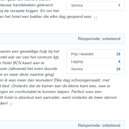
nieuwe handdoeken geleverd.
Service
7
bij de receptie krijgen. En om het
an het hotel een bakker die elke dag geopend was.
Reisperiode: onbekend
waren een geweldige hulp bij het
Prijs / kwaliteit
10
tel wat ver van het centrum ligt,
Ligging
4
de Hola! BCN kaart aan te
rvoer (alhoewel het even duurde
Service
10
te en waar deze naartoe ging).
 en ik was meer dan tevreden! Elke dag schoongemaakt, met
bed. Ondanks dat de kamer aan de kleine kant was, was er
rgen en comfortabel te kunnen slapen. Perfect voor een
t hotel is absoluut een aanrader, want ondanks de twee sterren
oden!
Reisperiode: onbekend