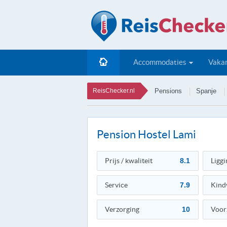
Accommodaties
Vakan
ReisChecker.nl
Pensions
Spanje
Pension Hostel Lami
Prijs / kwaliteit
8.1
Liggi
Service
7.9
Kind
Verzorging
10
Voor