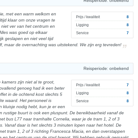
Reisperiode: onbekend
tie, met een warm welkom en
Prijs / kwaliteit
8
tijd klaar om onze vragen te
Ligging
8
 niet ver van het centrum en
Alles was goed op elkaar
Service
7
 geslapen en niet veel tijd
, maar de overnachting was uitstekend. We zijn erg tevreden!
Reisperiode: onbekend
 kamers zijn niet al te groot,
Prijs / kwaliteit
7
Opvallend genoeg had ik een beter
Ligging
8
ffet in de ochtend kost slechts 5
te waard. Het personeel is
Service
8
en kluisje nodig hebt, kun je er een
een rustige buurt is ook een pluspunt. De bereikbaarheid vanaf de
et bus L77 naar tramhalte Cornelia, waar je de tram 1, 2 of 3
. Vanaf daar is het slechts 3 minuten lopen naar het hotel. De
 met tram 1, 2 of 3 richting Francesca Macia, en dan overstappen
nya en het centrum van de stad brengt. Wij hebben gebruik gemaakt