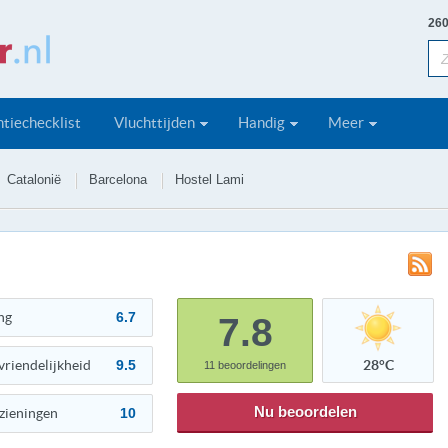
260
tiechecklist
Vluchttijden
Handig
Meer
Catalonië
Barcelona
Hostel Lami
ng
6.7
7.8
vriendelijkheid
9.5
28°C
11
beoordelingen
Nu beoordelen
zieningen
10