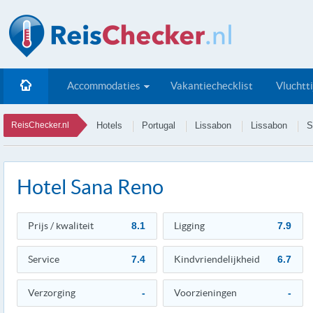
Accommodaties
Vakantiechecklist
Vluchtt
ReisChecker.nl
Hotels
Portugal
Lissabon
Lissabon
S
Hotel Sana Reno
Prijs / kwaliteit
8.1
Ligging
7.9
Service
7.4
Kindvriendelijkheid
6.7
Verzorging
-
Voorzieningen
-