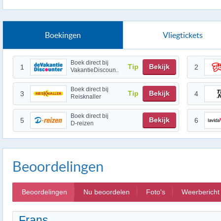
Boekingen
Vliegtickets
Boek direct bij
Tip
Bekijk
1
2
VakantieDiscoun..
Boek direct bij
Tip
Bekijk
3
4
Reisknaller
Boek direct bij
Bekijk
5
6
D-reizen
Beoordelingen
Beoordelingen
Nu beoordelen
Foto's
Weerbericht
Frans