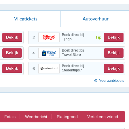
Vliegtickets
Autoverhuur
Boek direct bij
Bekijk
Tip
Bekijk
2
Tjingo
Boek direct bij
Bekijk
Bekijk
4
Travel Store
Boek direct bij
Bekijk
Bekijk
6
Stedentrips.nl
Meer aanbieders
Foto's
Weerbericht
Plattegrond
Vertel een vriend