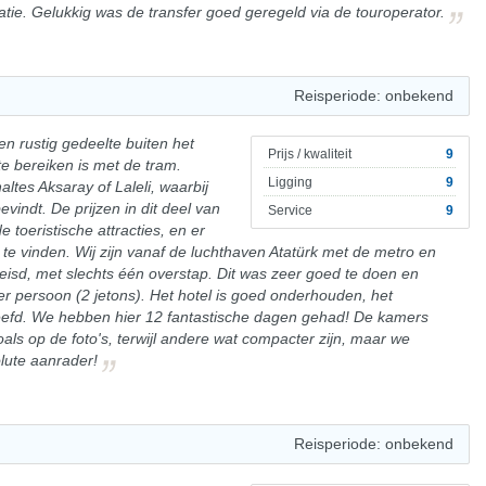
atie. Gelukkig was de transfer goed geregeld via de touroperator.
Reisperiode: onbekend
een rustig gedeelte buiten het
Prijs / kwaliteit
9
te bereiken is met de tram.
Ligging
9
ltes Aksaray of Laleli, waarbij
evindt. De prijzen in dit deel van
Service
9
de toeristische attracties, en er
 te vinden. Wij zijn vanaf de luchthaven Atatürk met de metro en
reisd, met slechts één overstap. Dit was zeer goed te doen en
er persoon (2 jetons). Het hotel is goed onderhouden, het
beleefd. We hebben hier 12 fantastische dagen gehad! De kamers
oals op de foto's, terwijl andere wat compacter zijn, maar we
lute aanrader!
Reisperiode: onbekend