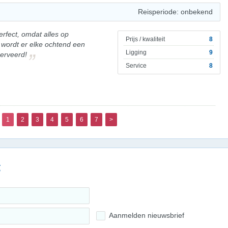
Reisperiode: onbekend
erfect, omdat alles op
Prijs / kwaliteit
8
 wordt er elke ochtend een
Ligging
9
serveerd!
Service
8
1
2
3
4
5
6
7
>
g
Aanmelden nieuwsbrief