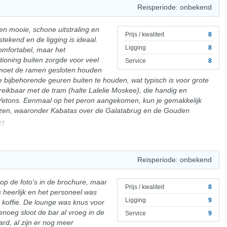
Reisperiode: onbekend
een mooie, schone uitstraling en
Prijs / kwaliteit
8
tstekend en de ligging is ideaal.
Ligging
8
omfortabel, maar het
ioning buiten zorgde voor veel
Service
8
e moet de ramen gesloten houden
 bijbehorende geuren buiten te houden, wat typisch is voor grote
reikbaar met de tram (halte Lalelie Moskee), die handig en
Yetons. Eenmaal op het peron aangekomen, kun je gemakkelijk
izen, waaronder Kabatas over de Galatabrug en de Gouden
Reisperiode: onbekend
op de foto's in de brochure, maar
Prijs / kwaliteit
8
s heerlijk en het personeel was
Ligging
9
de koffie. De lounge was knus voor
noeg sloot de bar al vroeg in de
Service
9
ard, al zijn er nog meer