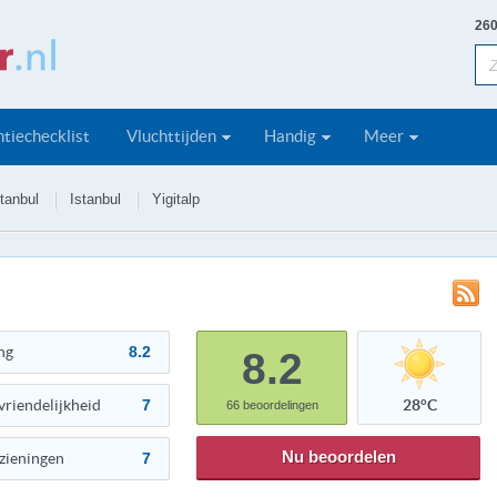
260
tiechecklist
Vluchttijden
Handig
Meer
stanbul
Istanbul
Yigitalp
ng
8.2
8.2
vriendelijkheid
7
28°C
66
beoordelingen
Nu beoordelen
zieningen
7