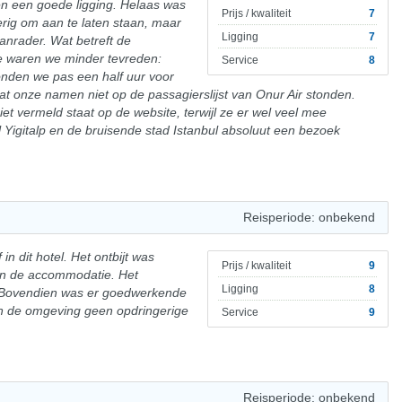
en een goede ligging. Helaas was
Prijs / kwaliteit
7
ierig om aan te laten staan, maar
Ligging
7
anrader. Wat betreft de
ie waren we minder tevreden:
Service
8
onden we pas een half uur voor
at onze namen niet op de passagierslijst van Onur Air stonden.
et vermeld staat op de website, terwijl ze er wel veel mee
Yigitalp en de bruisende stad Istanbul absoluut een bezoek
Reisperiode: onbekend
 in dit hotel. Het ontbijt was
Prijs / kwaliteit
9
r in de accommodatie. Het
Ligging
8
j. Bovendien was er goedwerkende
 in de omgeving geen opdringerige
Service
9
Reisperiode: onbekend