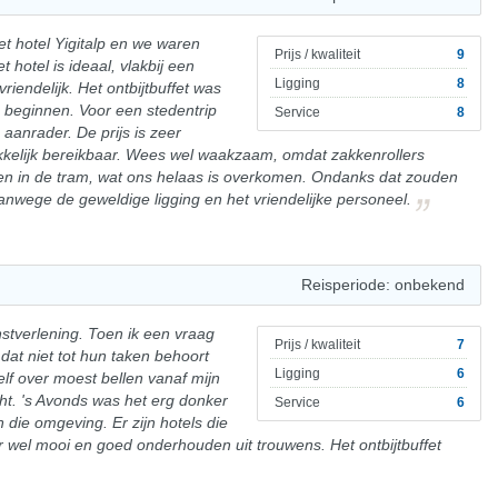
t hotel Yigitalp en we waren
Prijs / kwaliteit
9
 hotel is ideaal, vlakbij een
Ligging
8
vriendelijk. Het ontbijtbuffet was
e beginnen. Voor een stedentrip
Service
8
 aanrader. De prijs is zeer
akkelijk bereikbaar. Wees wel waakzaam, omdat zakkenrollers
en in de tram, wat ons helaas is overkomen. Ondanks dat zouden
anwege de geweldige ligging en het vriendelijke personeel.
Reisperiode: onbekend
nstverlening. Toen ik een vraag
Prijs / kwaliteit
7
 dat niet tot hun taken behoort
Ligging
6
elf over moest bellen vanaf mijn
cht. 's Avonds was het erg donker
Service
6
 die omgeving. Er zijn hotels die
er wel mooi en goed onderhouden uit trouwens. Het ontbijtbuffet