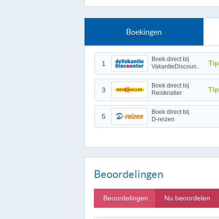
Boekingen
Boek direct bij
Tip
1
VakantieDiscoun..
Boek direct bij
Tip
3
Reisknaller
Boek direct bij
5
D-reizen
Beoordelingen
Beoordelingen
Nu beoordelen