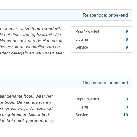
Reisperiode: onbekend
rsoneel is ontzettend vriendelijk
Prijs / kwaliteit
9
ls het diner van topkwaliteit. We
Ligging
8
wikkend bezoek aan de Hamam in
echts een korte wandeling van de
Service
9
erfect geregeld en we waren zeer
Reisperiode: onbekend
it aangename hotel, waar het
Prijs / kwaliteit
9
ice bood. De kamers waren
Ligging
9
 hier vanwege de wedstrijd
uitgebreid ontbijtaanbod.
Service
10
 in het hotel geprobeerd.