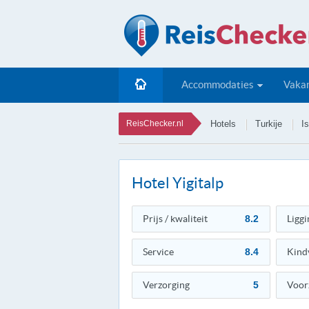
Accommodaties
Vakan
ReisChecker.nl
Hotels
Turkije
I
Hotel Yigitalp
Prijs / kwaliteit
8.2
Liggi
Service
8.4
Kind
Verzorging
5
Voor