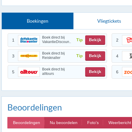
Boekingen
Vliegtickets
Boek direct bij
Tip
Bekijk
1
2
VakantieDiscoun..
Boek direct bij
Tip
Bekijk
3
4
Reisknaller
Boek direct bij
Bekijk
5
6
alltours
Beoordelingen
Beoordelingen
Nu beoordelen
Foto's
Weerbericht