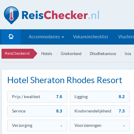
Accommodaties
Vakantiechecklist
Vluchtt
ReisChecker.nl
Hotels
Griekenland
Dhodhekanisos
Ixia
Hotel Sheraton Rhodes Resort
Prijs / kwaliteit
7.6
Ligging
8.2
Service
8.3
Kindvriendelijkheid
7.3
Verzorging
-
Voorzieningen
-