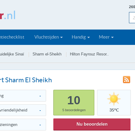
260
tiechecklist
Vluchttijden
Handig
Meer
uidelijke Sinaï
Sharm el-Sheikh
Hilton Fayrouz Resor..
rt Sharm El Sheikh
ng
-
10
vriendelijkheid
-
35°C
5
beoordelingen
Nu beoordelen
zieningen
-