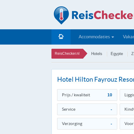
Accommodaties
Vakan
ReisChecker.nl
Hotels
Egypte
Z
Hotel Hilton Fayrouz Reso
Prijs / kwaliteit
10
Liggi
Service
-
Kind
Verzorging
-
Voor