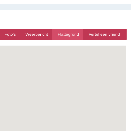
Foto's
Weerbericht
Plattegrond
Vertel een vriend