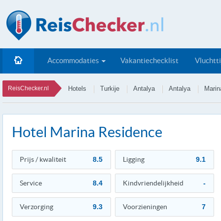
Accommodaties
Vakantiechecklist
Vluchtt
ReisChecker.nl
Hotels
Turkije
Antalya
Antalya
Marin
Hotel Marina Residence
Prijs / kwaliteit
8.5
Ligging
9.1
Service
8.4
Kindvriendelijkheid
-
Verzorging
9.3
Voorzieningen
7