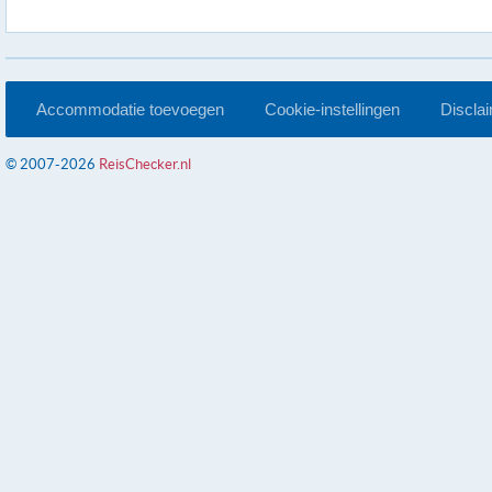
Accommodatie toevoegen
Cookie-instellingen
Discla
© 2007-2026
ReisChecker.nl