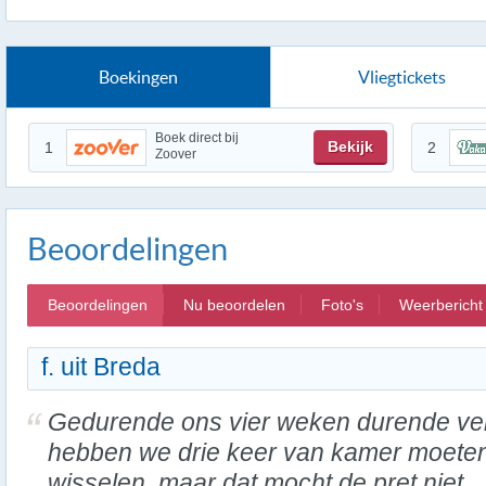
Boekingen
Vliegtickets
Boek direct bij
Bekijk
1
2
Zoover
Beoordelingen
Beoordelingen
Nu beoordelen
Foto's
Weerbericht
f. uit Breda
Gedurende ons vier weken durende verb
hebben we drie keer van kamer moete
wisselen, maar dat mocht de pret niet