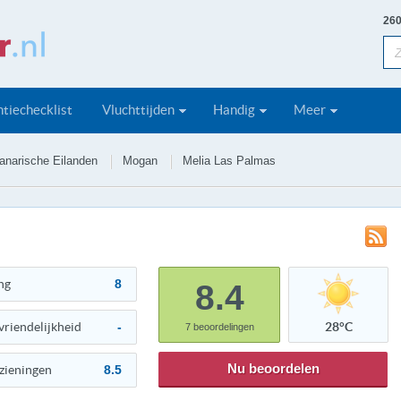
260
tiechecklist
Vluchttijden
Handig
Meer
anarische Eilanden
Mogan
Melia Las Palmas
ng
8
8.4
vriendelijkheid
-
28°C
7
beoordelingen
Nu beoordelen
zieningen
8.5