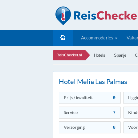
Accommodaties
Vakan
ReisChecker.nl
Hotels
Spanje
C
Hotel Melia Las Palmas
Prijs / kwaliteit
9
Liggi
Service
7
Kind
Verzorging
8
Voor