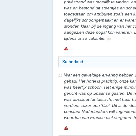
privéstrand was moeilijk te vinden, a
was en bestond uit steentjes en sche
toegestaan om attributen zoals een
dagelijks schoongemaakt en er waren 
stonden klaar bij de ingang van het c
aangezien deze nogal kon variëren. D
tijdens onze vakantie.
Sutherland
Wat een geweldige ervaring hebben wij
gehad! Het hotel is prachtig, onze 
was heerlijk schoon. Het enige minpu
gericht was op Spaanse gasten. De re
was absoluut fantastisch, met haar har
verdient zeker een 'Ole'. Dit is de id
constant Nederlanders wilt tegenkome
woorden van Frankie niet vergeten: hi