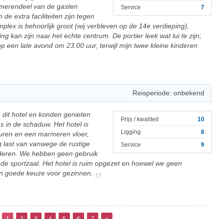
 merendeel van de gasten
Service
7
de extra faciliteiten zijn tegen
plex is behoorlijk groot (wij verbleven op de 14e verdieping),
g kan zijn naar het echte centrum. De portier leek wat lui te zijn;
n op een late avond om 23.00 uur, terwijl mijn twee kleine kinderen
Reisperiode: onbekend
 dit hotel en konden genieten
Prijs / kwaliteit
10
s in de schaduw. Het hotel is
Ligging
8
uren en een marmeren vloer,
 last van vanwege de rustige
Service
9
uderen. We hebben geen gebruik
 sportzaal. Het hotel is ruim opgezet en hoewel we geen
en goede keuze voor gezinnen.