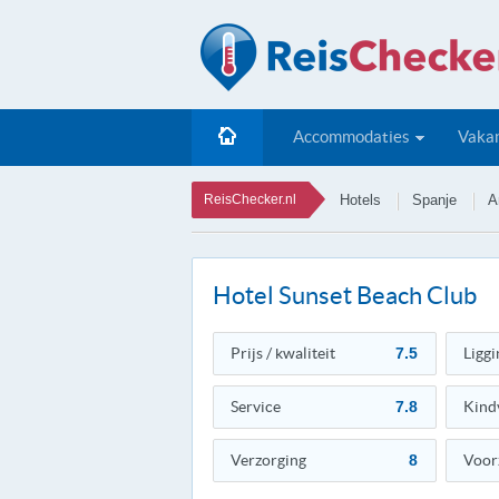
Accommodaties
Vakan
ReisChecker.nl
Hotels
Spanje
A
Hotel Sunset Beach Club
Prijs / kwaliteit
7.5
Liggi
Service
7.8
Kind
Verzorging
8
Voor