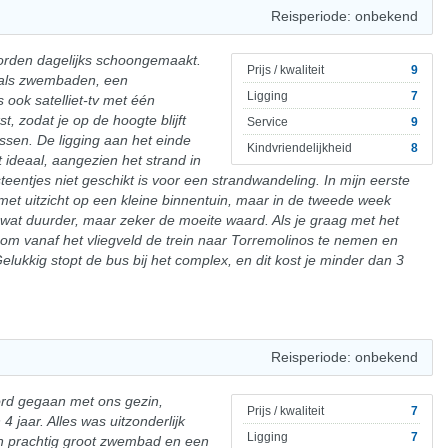
Reisperiode: onbekend
orden dagelijks schoongemaakt.
Prijs / kwaliteit
9
zoals zwembaden, een
Ligging
7
 ook satelliet-tv met één
, zodat je op de hoogte blijft
Service
9
ssen. De ligging aan het einde
Kindvriendelijkheid
8
t ideaal, aangezien het strand in
entjes niet geschikt is voor een strandwandeling. In mijn eerste
met uitzicht op een kleine binnentuin, maar in de tweede week
is wat duurder, maar zeker de moeite waard. Als je graag met het
g om vanaf het vliegveld de trein naar Torremolinos te nemen en
lukkig stopt de bus bij het complex, en dit kost je minder dan 3
Reisperiode: onbekend
oord gegaan met ons gezin,
Prijs / kwaliteit
7
 jaar. Alles was uitzonderlijk
Ligging
7
n prachtig groot zwembad en een