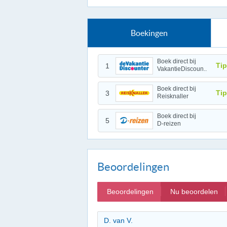
Boekingen
Boek direct bij
Tip
1
VakantieDiscoun..
Boek direct bij
Tip
3
Reisknaller
Boek direct bij
5
D-reizen
Beoordelingen
Beoordelingen
Nu beoordelen
D. van V.