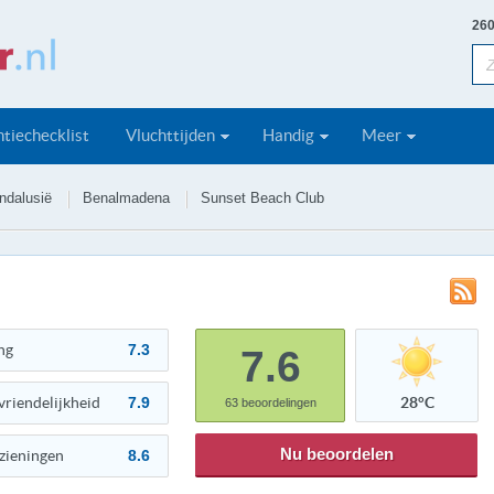
260
tiechecklist
Vluchttijden
Handig
Meer
ndalusië
Benalmadena
Sunset Beach Club
ng
7.3
7.6
vriendelijkheid
7.9
28°C
63
beoordelingen
Nu beoordelen
zieningen
8.6