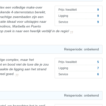
plex een volledige make-over
Prijs / kwaliteit
9
kende 4-sterrenstatus bereikt,
Ligging
9
prachtige zwembaden zijn een
atie ideaal voor uitstapjes naar
Service
9
olinos, Marbella en Puerto
zoek is naar een heerlijk verblijf in de regio!
Reisperiode: onbekend
tige complex, maar het
Prijs / kwaliteit
5
 en bood niet de luxe die je zou
Ligging
7
aakte de ligging aan het strand
veel goed.
Service
6
Reisperiode: onbekend
tel, we bezochten het in april