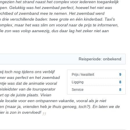
angezien het strand naast het complex voor iedereen toegankelijk
lpen. Gelukkig was het zwembad perfect, hoewel het niet was
 luchtbed of zwemband mee te nemen. Het zwembad werd
drie verschillende baden: twee grote en één kinderbad. Taxi's
omplex, maar het was slim om vooraf naar de prijs te informeren,
e zon was volop aanwezig, dus daar lag het zeker niet aan
Reisperiode: onbekend
 toch nog tijdens ons verblijf
Prijs / kwaliteit
9
kamer was perfect en het zwembad
Ligging
8
ntje was dat de animatie vooral
isleidster van de touroperator
Service
8
t op de juiste plaats. Vivian
eale locatie voor een ontspannen vakantie, vooral als je niet
n (maar ja, vrienden heb je thuis genoeg, toch?). En laten we de
er is zon in overvloed!