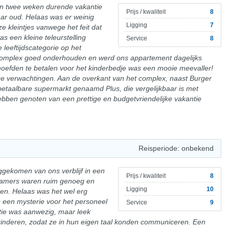
en twee weken durende vakantie
Prijs / kwaliteit
8
ar oud. Helaas was er weinig
Ligging
7
e kleintjes vanwege het feit dat
s een kleine teleurstelling
Service
8
 leeftijdscategorie op het
omplex goed onderhouden en werd ons appartement dagelijks
hoefden te betalen voor het kinderbedje was een mooie meevaller!
e verwachtingen. Aan de overkant van het complex, naast Burger
 betaalbare supermarkt genaamd Plus, die vergelijkbaar is met
hebben genoten van een prettige en budgetvriendelijke vakantie
Reisperiode: onbekend
ggekomen van ons verblijf in een
Prijs / kwaliteit
8
kamers waren ruim genoeg en
Ligging
10
en. Helaas was het wel erg
 een mysterie voor het personeel
Service
9
ie was aanwezig, maar leek
 kinderen, zodat ze in hun eigen taal konden communiceren. Een