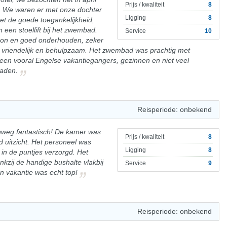
Prijs / kwaliteit
8
d. We waren er met onze dochter
Ligging
8
met de goede toegankelijkheid,
 een stoellift bij het zwembad.
Service
10
oon en goed onderhouden, zeker
 vriendelijk en behulpzaam. Het zwembad was prachtig met
een vooral Engelse vakantiegangers, gezinnen en niet veel
raden.
Reisperiode: onbekend
onweg fantastisch! De kamer was
Prijs / kwaliteit
8
uitzicht. Het personeel was
Ligging
8
t in de puntjes verzorgd. Het
kzij de handige bushalte vlakbij
Service
9
jn vakantie was echt top!
Reisperiode: onbekend