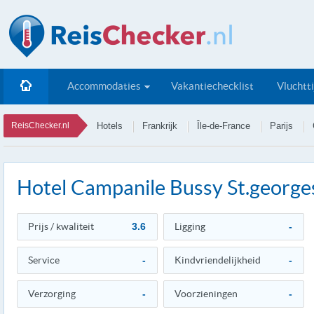
Accommodaties
Vakantiechecklist
Vluchtt
ReisChecker.nl
Hotels
Frankrijk
Île-de-France
Parijs
Hotel Campanile Bussy St.george
Prijs / kwaliteit
3.6
Ligging
-
Service
-
Kindvriendelijkheid
-
Verzorging
-
Voorzieningen
-