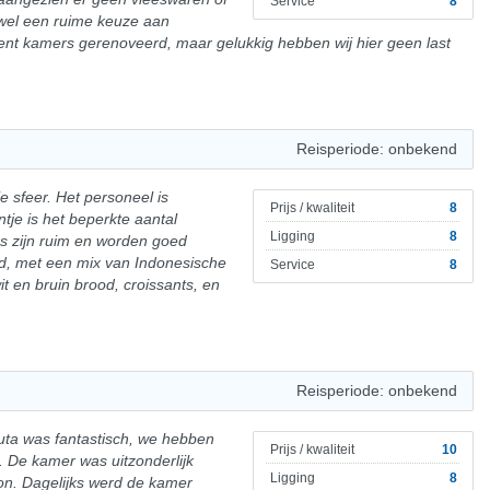
Service
8
wel een ruime keuze aan
ent kamers gerenoveerd, maar gelukkig hebben wij hier geen last
Reisperiode: onbekend
e sfeer. Het personeel is
Prijs / kwaliteit
8
ntje is het beperkte aantal
Ligging
8
s zijn ruim en worden goed
rd, met een mix van Indonesische
Service
8
t en bruin brood, croissants, en
Reisperiode: onbekend
 Kuta was fantastisch, we hebben
Prijs / kwaliteit
10
. De kamer was uitzonderlijk
Ligging
8
on. Dagelijks werd de kamer