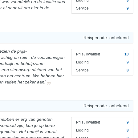
Ligging
8
 was vriendelijk en de locatie was
er al naar uit om hier in de
Service
9
Reisperiode: onbekend
ezien de prijs-
Prijs / kwaliteit
10
rachtig en ruim, de voorzieningen
Ligging
9
riendelijk en behulpzaam.
s een steenworp afstand van het
Service
8
van het centrum. We hebben hier
en raden het zeker aan!
Reisperiode: onbekend
 hebben er erg van genoten.
Prijs / kwaliteit
9
zwembad zijn, kun je op korte
Ligging
8
enieten. Het ontbijt is vooral
 aangezien er geen vleeswaren of