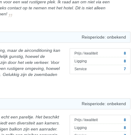
n voor een wat rustigere plek. Ik raad aan om niet via een
ks contact op te nemen met het hotel. Dit is niet alleen
oen!
Reisperiode: onbekend
ling, maar de airconditioning kan
Prijs / kwaliteit
8
edelijk gunstig, hoewel de
Ligging
8
ijn door het vele verkeer. Voor
 een rustigere omgeving, hoewel
Service
7
is. Gelukkig zijn de zwembaden
Reisperiode: onbekend
is echt een pareltje. Het beschikt
Prijs / kwaliteit
8
edt een diversiteit aan kamers.
Ligging
8
igen balkon zijn een aanrader.