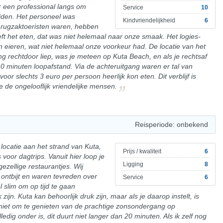
 een professional langs om
Service
10
ijden. Het personeel was
Kindvriendelijkheid
6
l rugzaktoeristen waren, hebben
ft het eten, dat was niet helemaal naar onze smaak. Het logies-
 en eieren, wat niet helemaal onze voorkeur had. De locatie van het
ang rechtdoor liep, was je meteen op Kuta Beach, en als je rechtsaf
0 minuten loopafstand. Via de achteruitgang waren er tal van
or slechts 3 euro per persoon heerlijk kon eten. Dit verblijf is
 de ongelooflijk vriendelijke mensen.
Reisperiode: onbekend
 locatie aan het strand van Kuta,
Prijs / kwaliteit
6
 voor dagtrips. Vanuit hier loop je
Ligging
8
ezellige restaurantjes. Wij
 ontbijt en waren tevreden over
Service
6
 slim om op tijd te gaan
 zijn. Kuta kan behoorlijk druk zijn, maar als je daarop instelt, is
t niet om te genieten van de prachtige zonsondergang op
dig onder is, dit duurt niet langer dan 20 minuten. Als ik zelf nog