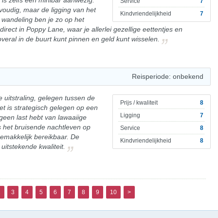
r is zelfs een minibar aanwezig.
Service
7
nvoudig, maar de ligging van het
Kindvriendelijkheid
7
 wandeling ben je zo op het
direct in Poppy Lane, waar je allerlei gezellige eettentjes en
 overal in de buurt kunt pinnen en geld kunt wisselen.
Reisperiode: onbekend
 uitstraling, gelegen tussen de
Prijs / kwaliteit
8
et is strategisch gelegen op een
Ligging
7
 geen last hebt van lawaaiige
is het bruisende nachtleven op
Service
8
emakkelijk bereikbaar. De
Kindvriendelijkheid
8
uitstekende kwaliteit.
2
3
4
5
6
7
8
9
10
>