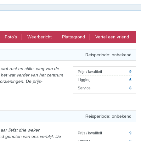
Foto's
Weerbericht
Plattegrond
Vertel een vriend
Reisperiode: onbekend
n wat rust en stilte, weg van de
Prijs / kwaliteit
9
 het wat verder van het centrum
Ligging
6
oorzieningen. De prijs-
Service
8
Reisperiode: onbekend
aar liefst drie weken
Prijs / kwaliteit
9
d genoten van ons verblijf. De