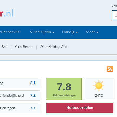
260
tiechecklist
Vluchttijden
Handig
Meer
Bali
Kuta Beach
Wina Holiday Villa
ng
8.1
7.8
vriendelijkheid
7.2
24°C
102
beoordelingen
Nu beoordelen
zieningen
7.7