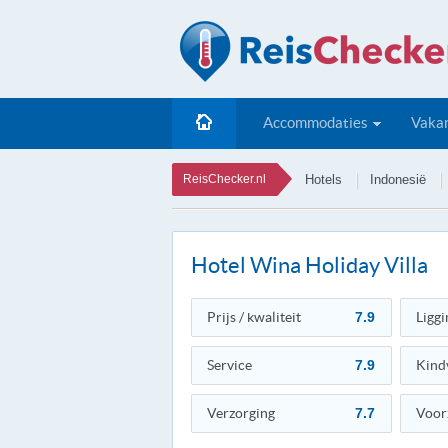
Accommodaties
Vakan
ReisChecker.nl
Hotels
Indonesië
Hotel Wina Holiday Villa
Prijs / kwaliteit
7.9
Liggi
Service
7.9
Kind
Verzorging
7.7
Voor