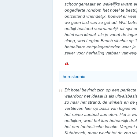
schoongemaakt en wekelijks kwam er
ongedierte rondom het hotel te bestr
ontzettend vriendelijk, hoewel er vee
we geen last van ze gehad. Wat betre
ontbijt bestond voornamelijk uit rijst
hotel was ideaal: als je vanaf de ing
sloeg, was Legian Beach slechts op 1
betaalbare eetgelegenheden waar je vo
zeker voor herhaling vatbaar vanwege
heresleonie
Dit hotel bevindt zich op een perfecte
waardoor het ideaal is als uitvalsbasis
zo naar het strand, de winkels en de g
verbleven hier op basis van logies en
het ruime aanbod aan eten. Het is wel
ontbijten, want het kan behoorlijk druk
het een fantastische locatie. Vergee
Kutabeach, maar wacht tot de zon volle