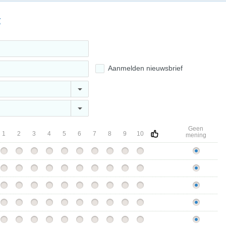
g
Aanmelden nieuwsbrief
Geen
1
2
3
4
5
6
7
8
9
10
mening