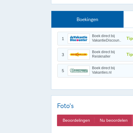
Boekingen
Boek direct bij
Tip
1
VakantieDiscoun..
Boek direct bij
Tip
3
Reisknaller
Boek direct bij
5
Vakanties.nl
Foto's
Beoordelingen
Nu beoordelen