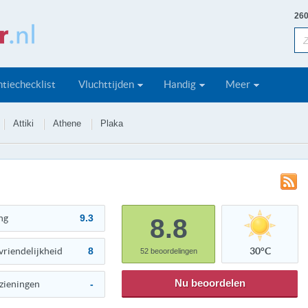
260
tiechecklist
Vluchttijden
Handig
Meer
Attiki
Athene
Plaka
ng
9.3
8.8
vriendelijkheid
8
30°C
52
beoordelingen
Nu beoordelen
zieningen
-