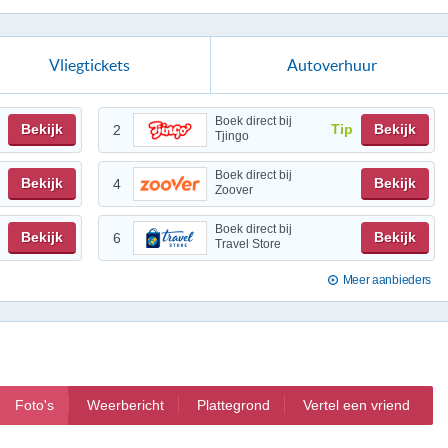
Vliegtickets
Autoverhuur
Boek direct bij
Bekijk
Tip
Bekijk
2
Tjingo
Boek direct bij
Bekijk
Bekijk
4
Zoover
Boek direct bij
Bekijk
Bekijk
6
Travel Store
Meer aanbieders
Foto's
Weerbericht
Plattegrond
Vertel een vriend