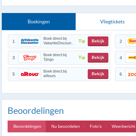
Boekingen
Vliegtickets
Boek direct bij
Tip
Bekijk
1
2
VakantieDiscoun..
Boek direct bij
Tip
Bekijk
3
4
Tjingo
Boek direct bij
Bekijk
5
6
alltours
Beoordelingen
Beoordelingen
Nu beoordelen
Foto's
Weerbericht