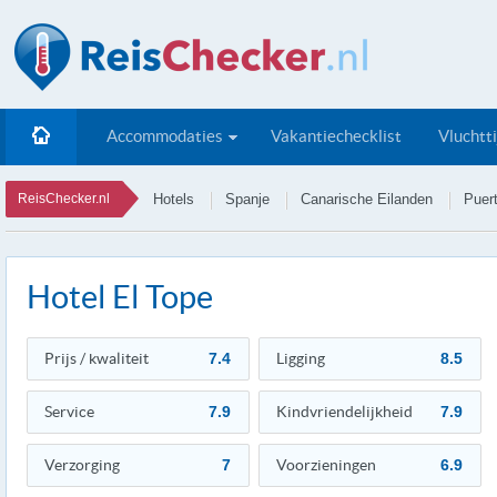
Accommodaties
Vakantiechecklist
Vluchtt
ReisChecker.nl
Hotels
Spanje
Canarische Eilanden
Puert
Hotel El Tope
Prijs / kwaliteit
7.4
Ligging
8.5
Service
7.9
Kindvriendelijkheid
7.9
Verzorging
7
Voorzieningen
6.9