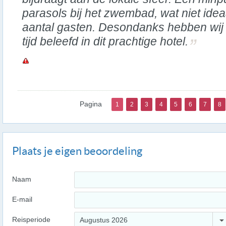
parasols bij het zwembad, wat niet idea
aantal gasten. Desondanks hebben wi
tijd beleefd in dit prachtige hotel.
Pagina
1
2
3
4
5
6
7
8
Plaats je eigen beoordeling
Naam
E-mail
Reisperiode
Augustus 2026