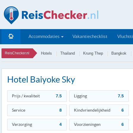
Accommodaties
Vakantiechecklist
Vluchtt
ReisChecker.nl
Hotels
Thailand
Krung Thep
Bangkok
Hotel Baiyoke Sky
Prijs / kwaliteit
7.5
Ligging
7.5
Service
8
Kindvriendelijkheid
6
Verzorging
4
Voorzieningen
6