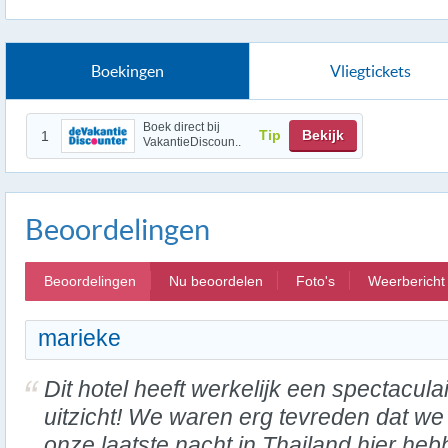
Boekingen
Vliegtickets
Boek direct bij
Tip
Bekijk
1
VakantieDiscoun..
Beoordelingen
Beoordelingen
Nu beoordelen
Foto's
Weerbericht
marieke
Dit hotel heeft werkelijk een spectaculai
uitzicht! We waren erg tevreden dat we
onze laatste nacht in Thailand hier he