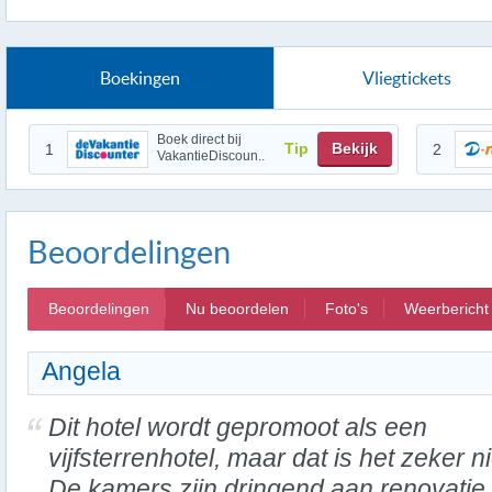
Boekingen
Vliegtickets
Boek direct bij
Tip
Bekijk
1
2
VakantieDiscoun..
Beoordelingen
Beoordelingen
Nu beoordelen
Foto's
Weerbericht
Angela
Dit hotel wordt gepromoot als een
vijfsterrenhotel, maar dat is het zeker ni
De kamers zijn dringend aan renovatie