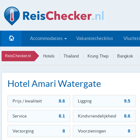
Accommodaties
Vakantiechecklist
Vluchtt
ReisChecker.nl
Hotels
Thailand
Krung Thep
Bangkok
Hotel Amari Watergate
Prijs / kwaliteit
8.6
Ligging
9.5
Service
8.1
Kindvriendelijkheid
8.6
Verzorging
8
Voorzieningen
8