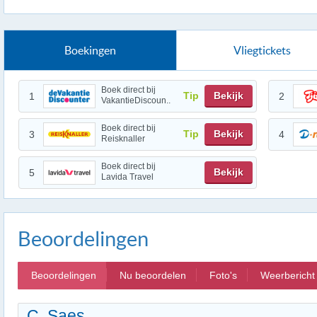
Boekingen
Vliegtickets
Boek direct bij
Tip
Bekijk
1
2
VakantieDiscoun..
Boek direct bij
Tip
Bekijk
3
4
Reisknaller
Boek direct bij
Bekijk
5
Lavida Travel
Beoordelingen
Beoordelingen
Nu beoordelen
Foto's
Weerbericht
C. Saes