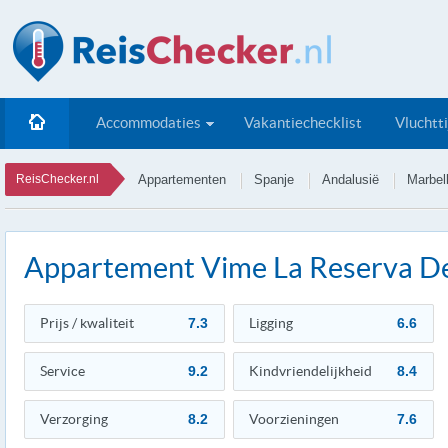
Accommodaties
Vakantiechecklist
Vluchtt
ReisChecker.nl
Appartementen
Spanje
Andalusië
Marbel
Appartement Vime La Reserva D
Prijs / kwaliteit
7.3
Ligging
6.6
Service
9.2
Kindvriendelijkheid
8.4
Verzorging
8.2
Voorzieningen
7.6