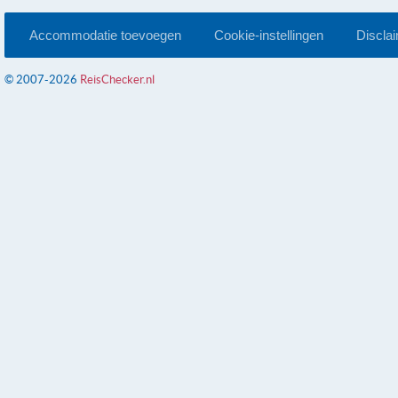
Accommodatie toevoegen
Cookie-instellingen
Discla
© 2007-2026
ReisChecker.nl