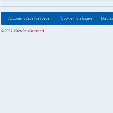
Accommodatie toevoegen
Cookie-instellingen
Discla
© 2007-2026
ReisChecker.nl