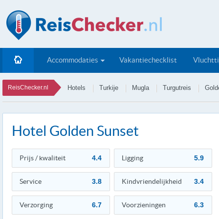
Accommodaties
Vakantiechecklist
Vluchtt
ReisChecker.nl
Hotels
Turkije
Mugla
Turgutreis
Gold
Hotel Golden Sunset
Prijs / kwaliteit
4.4
Ligging
5.9
Service
3.8
Kindvriendelijkheid
3.4
Verzorging
6.7
Voorzieningen
6.3