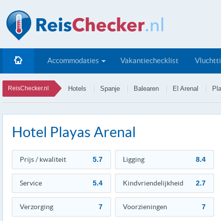
Accommodaties
Vakantiechecklist
Vluchtt
ReisChecker.nl
Hotels
Spanje
Balearen
El Arenal
Pl
Hotel Playas Arenal
Prijs / kwaliteit
5.7
Ligging
8.4
Service
5.4
Kindvriendelijkheid
2.7
Verzorging
7
Voorzieningen
7