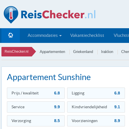
Accommodaties
Vakantiechecklist
Vluchtt
ReisChecker.nl
Appartementen
Griekenland
Iraklion
Cher
Appartement Sunshine
Prijs / kwaliteit
6.8
Ligging
6.8
Service
9.9
Kindvriendelijkheid
9.1
Verzorging
8.5
Voorzieningen
8.9