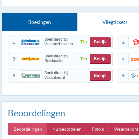
Boekingen
Vliegtickets
Boek direct bij
Tip
Bekijk
1
2
VakantieDiscoun..
Boek direct bij
Tip
Bekijk
3
4
Reisknaller
Boek direct bij
Bekijk
5
6
Vakanties.nl
Beoordelingen
Beoordelingen
Nu beoordelen
Foto's
Weerbericht