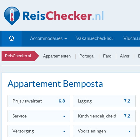
Accommodaties
Vakantiechecklist
Vluchtt
ReisChecker.nl
Appartementen
Portugal
Faro
Alvor
Appartement Bemposta
Prijs / kwaliteit
6.8
Ligging
7.2
Service
-
Kindvriendelijkheid
7.2
Verzorging
-
Voorzieningen
-