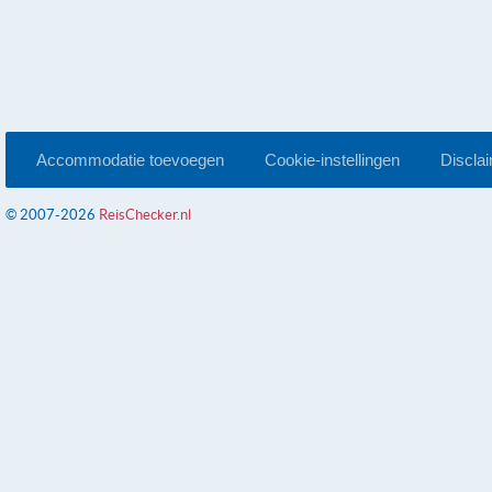
Accommodatie toevoegen
Cookie-instellingen
Discla
© 2007-2026
ReisChecker.nl