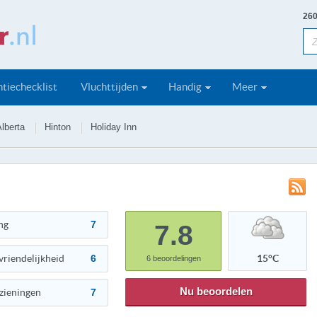
260
tiechecklist
Vluchttijden
Handig
Meer
lberta
Hinton
Holiday Inn
ng
7
7.8
vriendelijkheid
6
15°C
6
beoordelingen
Nu beoordelen
zieningen
7