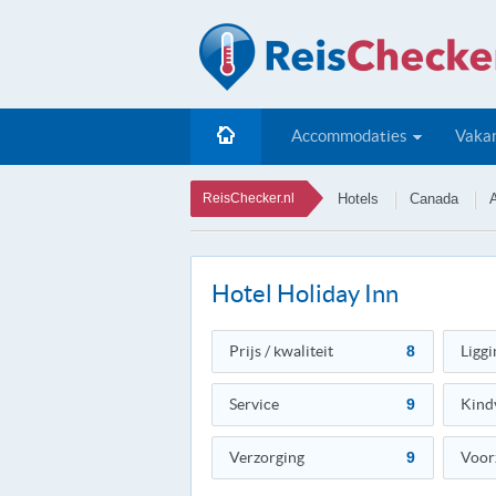
Accommodaties
Vakan
ReisChecker.nl
Hotels
Canada
A
Hotel Holiday Inn
Prijs / kwaliteit
8
Liggi
Service
9
Kind
Verzorging
9
Voor