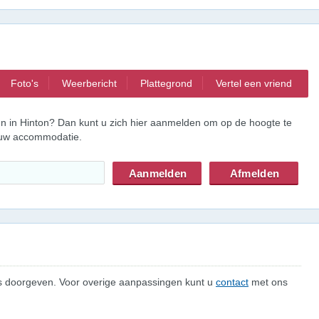
Foto's
Weerbericht
Plattegrond
Vertel een vriend
nn in Hinton? Dan kunt u zich hier aanmelden om op de hoogte te
 uw accommodatie.
 ons doorgeven. Voor overige aanpassingen kunt u
contact
met ons