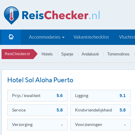
Accommodaties
Vakantiechecklist
Vluchtt
ReisChecker.nl
Hotels
Spanje
Andalusië
Torremolinos
Hotel Sol Aloha Puerto
Prijs / kwaliteit
5.6
Ligging
9.1
Service
5.8
Kindvriendelijkheid
5.8
Verzorging
-
Voorzieningen
-