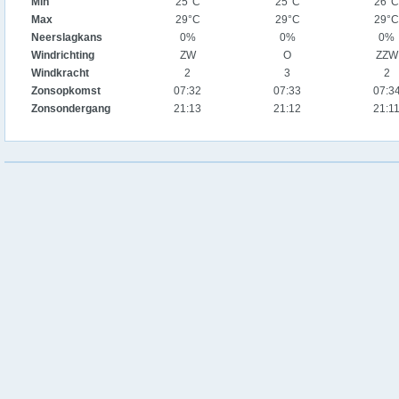
Min
25°C
25°C
26°C
Max
29°C
29°C
29°C
Neerslagkans
0%
0%
0%
Windrichting
ZW
O
ZZW
Windkracht
2
3
2
Zonsopkomst
07:32
07:33
07:3
Zonsondergang
21:13
21:12
21:1