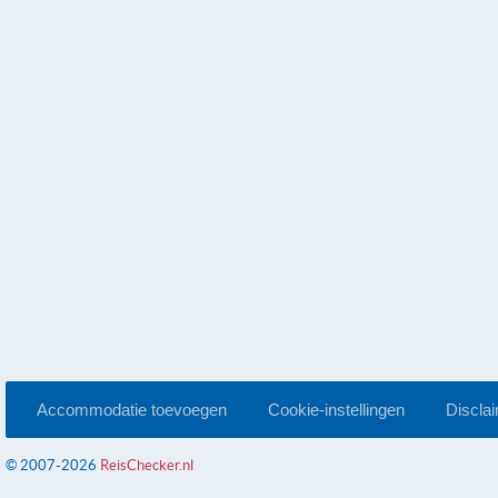
Accommodatie toevoegen
Cookie-instellingen
Discla
© 2007-2026
ReisChecker.nl