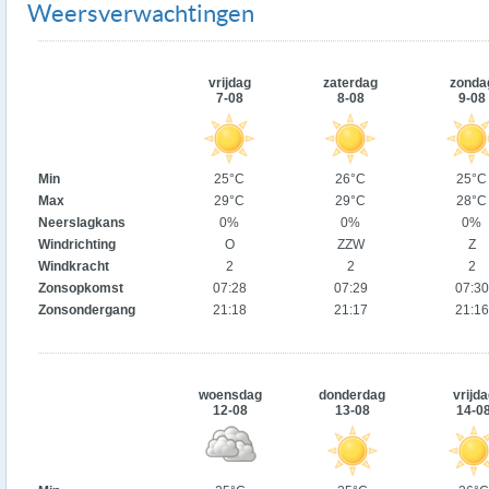
Weersverwachtingen
vrijdag
zaterdag
zonda
7-08
8-08
9-08
Min
25°C
26°C
25°C
Max
29°C
29°C
28°C
Neerslagkans
0%
0%
0%
Windrichting
O
ZZW
Z
Windkracht
2
2
2
Zonsopkomst
07:28
07:29
07:30
Zonsondergang
21:18
21:17
21:16
woensdag
donderdag
vrijda
12-08
13-08
14-0