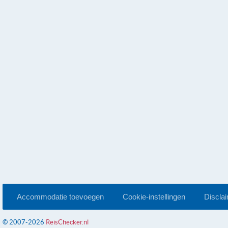
Accommodatie toevoegen
Cookie-instellingen
Discla
© 2007-2026
ReisChecker.nl