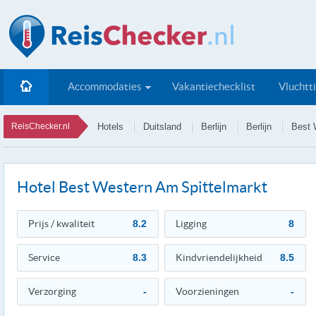
Accommodaties
Vakantiechecklist
Vluchtt
ReisChecker.nl
Hotels
Duitsland
Berlijn
Berlijn
Best 
Hotel Best Western Am Spittelmarkt
Prijs / kwaliteit
8.2
Ligging
8
Service
8.3
Kindvriendelijkheid
8.5
Verzorging
-
Voorzieningen
-