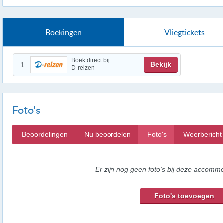
Boekingen
Vliegtickets
Boek direct bij
Bekijk
1
D-reizen
Foto's
Beoordelingen
Nu beoordelen
Foto's
Weerbericht
Er zijn nog geen foto's bij deze accommo
Foto's toevoegen