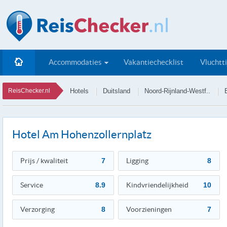
Accommodaties
Vakantiechecklist
Vluchtt
ReisChecker.nl
Hotels
Duitsland
Noord-Rijnland-Westf..
Hotel Am Hohenzollernplatz
Prijs / kwaliteit
7
Ligging
8
Service
8.9
Kindvriendelijkheid
10
Verzorging
8
Voorzieningen
7