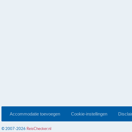
Accommodatie toevoegen
Cookie-instellingen
Discla
© 2007-2026
ReisChecker.nl